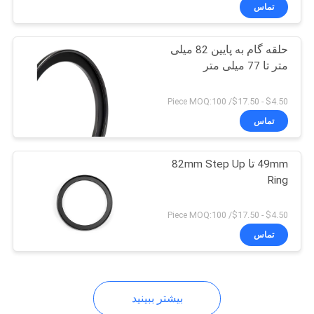
کنترل
تماس
کیفیت
حلقه گام به پایین 82 میلی
متر تا 77 میلی متر
با
ما
$4.50 - $17.50/ Piece MOQ:100
تماس
تماس
بگیرید
49mm تا 82mm Step Up
Ring
درخواست
نقل
$4.50 - $17.50/ Piece MOQ:100
تماس
قول
نقشه
بیشتر ببینید
سایت