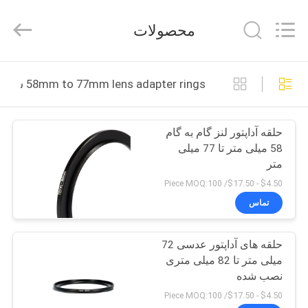
Bright
Shadow
Technology
محصولات
Ltd..
All
Rights
Reserved.
صفحه
58mm to 77mm lens adapter rings ساخت آنلاین
اصلی
حلقه آداپتور لنز گام به گام
محصولات
58 میلی متر تا 77 میلی
متر
درباره
$4.50 - $17.50/ Piece MOQ:100
ما
تماس
حلقه های آداپتور عدسی 72
تور
میلی متر تا 82 میلی متری
کارخانه
نصب شده
$4.50 - $17.50/ Piece MOQ:100