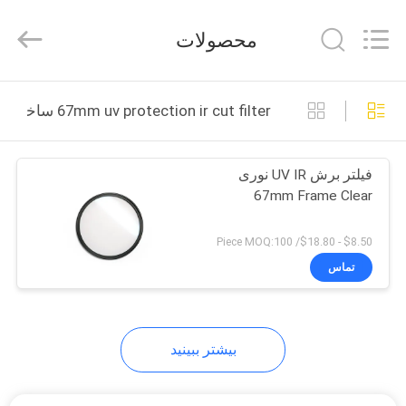
Bright
Shadow
Technology
محصولات
Ltd..
All
Rights
Reserved.
صفحه
67mm uv protection ir cut filter ساخت آنلاین
اصلی
فیلتر برش UV IR نوری
محصولات
67mm Frame Clear
درباره
$8.50 - $18.80/ Piece MOQ:100
ما
تماس
تور
بیشتر ببینید
کارخانه