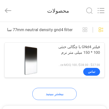
Bright
Shadow
Technology
محصولات
Ltd..
All
Rights
Reserved.
صفحه
77mm neutral density gnd4 filter ساخت آنلاین
اصلی
فیلتر GNd4 با چگالی خنثی
محصولات
100 * 150 میلی متر نرم
درباره
$27.00 - $38.00/ Piece MOQ:100
ما
تماس
تور
بیشتر ببینید
کارخانه