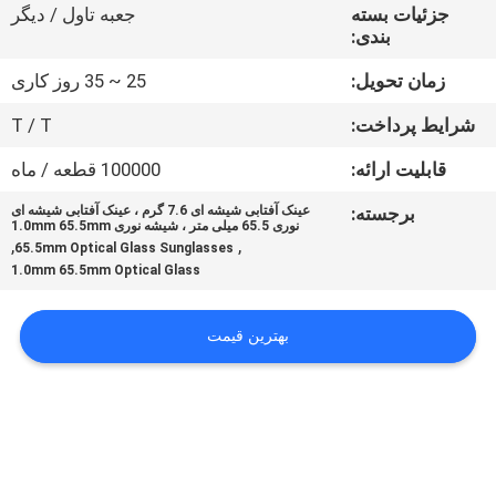
کنترل
جزئیات بسته
جعبه تاول / دیگر
بندی:
کیفیت
زمان تحویل:
25 ~ 35 روز کاری
با
شرایط پرداخت:
T / T
ما
قابلیت ارائه:
100000 قطعه / ماه
تماس
برجسته:
عینک آفتابی شیشه ای 7.6 گرم ، عینک آفتابی شیشه ای
نوری 65.5 میلی متر ، شیشه نوری 1.0mm 65.5mm
بگیرید
,
,
65.5mm Optical Glass Sunglasses
1.0mm 65.5mm Optical Glass
درخواست
بهترین قیمت
نقل
قول
نقشه
سایت