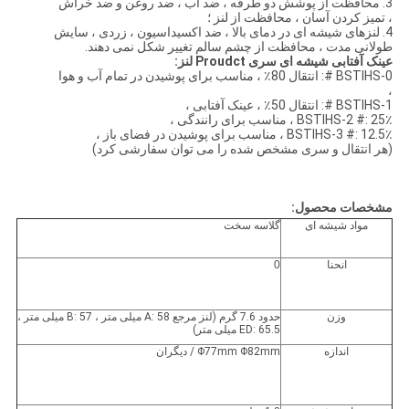
3. محافظت از پوشش دو طرفه ، ضد آب ، ضد روغن و ضد خراش
، تمیز کردن آسان ، محافظت از لنز ؛
4. لنزهای شیشه ای در دمای بالا ، ضد اکسیداسیون ، زردی ، سایش
طولانی مدت ، محافظت از چشم سالم تغییر شکل نمی دهند.
عینک آفتابی شیشه ای سری Proudct لنز:
BSTIHS-0 #: انتقال 80٪ ، مناسب برای پوشیدن در تمام آب و هوا
،
BSTIHS-1 #: انتقال 50٪ ، عینک آفتابی ،
BSTIHS-2 #: 25٪ ، مناسب برای رانندگی ،
BSTIHS-3 #: 12.5٪ ، مناسب برای پوشیدن در فضای باز ،
(هر انتقال و سری مشخص شده را می توان سفارشی کرد)
مشخصات محصول:
مواد شیشه ای
گلاسه سخت
انحنا
0
وزن
حدود 7.6 گرم (لنز مرجع A: 58 میلی متر ، B: 57 میلی متر ،
ED: 65.5 میلی متر)
اندازه
Φ77mm Φ82mm / دیگران