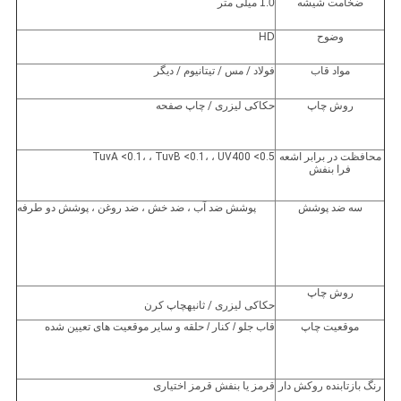
ضخامت شیشه
1.0 میلی متر
وضوح
HD
مواد قاب
فولاد / مس / تیتانیوم / دیگر
روش چاپ
حکاکی لیزری / چاپ صفحه
محافظت در برابر اشعه
TuvA <0.1، ، TuvB <0.1، ، UV400 <0.5
فرا بنفش
سه ضد پوشش
پوشش ضد آب ، ضد خش ، ضد روغن ، پوشش دو طرفه
روش چاپ
حکاکی لیزری
/ ثانیه
چاپ کرن
موقعیت چاپ
قاب جلو / کنار / حلقه و سایر موقعیت های تعیین شده
رنگ بازتابنده روکش دار
قرمز یا بنفش قرمز اختیاری