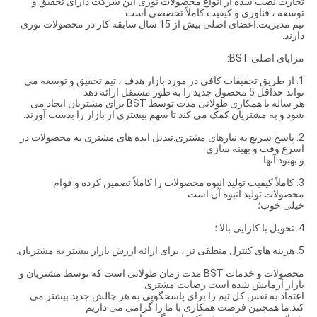
تجارت نصب شده از انواع محصولات نوری.این شرکت دارای تحقیق و
توسعه ، فناوری و کیفیت کاملاً تخصصی است
تیم مدیریت.اعضای اصلی بیش از 15 سال سابقه کار در محصولات نوری
دارند.
مزایای اصلی BST:
1. از طریق تحقیقات کافی در مورد بازار هدف ، تیم تحقیق و توسعه می
تواند حداقل 5 محصول جدید را به طور مستقل ارائه دهد
هر ساله با همکاری طولانی مدت توسط BST برای مشتریان ایجاد می
شود و به مشتریان کمک می کند تا سهم بیشتری از بازار را بدست آورند.
2. پاسخ سریع به نیازهای مشتری.تبدیل ایده های مشتری به محصولات در
اسرع وقت و بهینه سازی
و بهبود آنها
3. كاملاً كیفیت تولید انبوه محصولات را كاملاً تضمین كرده و قوام
محصولات تولید انبوه آن است
خیلی خوب؛
4. تحویل با کارایی بالا ؛
5. هزینه های کنترل منطقی تر ، برای ارائه ارزش بازار بیشتر به مشتریان.
محصولات و خدمات BST مدت زمان طولانی است که توسط مشتریان و
بازار آزمایش شده است.رضایت مشتری
اعتماد به نفس کل تیم را برای پاسخگویی به هر چالش جدید بیشتر می
کند.ما همچنین فرصت همکاری با ما را گرامی می داریم