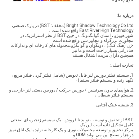
درباره ما:
Bright Shadow Technology Co.Ltd (مخفف: BST) در پارک صنعتی
East River High Technology واقع شده است ،
شهر هویژو ، استان گوانگدونگ در چین.BST از نظر استراتژیک در
مجاورت بزرگراه و مجاور شن واقع شده است
-ژن (هنگ کنگ) ، دونگوان و گوانگژو.محموله های کارخانه ای و تدارکات
صادراتی بسیار راحت است و ما نیز
همچنین دارای مزیت اشتغال هستند.
تجارت اصلی:
1. سیستم فیلتر دوربین لنز قابل تعویض (شامل فیلتر گرد ، فیلتر مربع ،
نگهدارنده و سیستم فیلتر سینما) ،
2. هواپیمای بدون سرنشین / دوربین حرکت / دوربین دستی لنز خارجی و
سیستم فیلتر شیطان ،
3. شیشه عینک آفتابی
BST از تحقیق و توسعه ، تولید تا فروش ، یک سیستم زنجیره ای صنعتی
کامل تشکیل داده است.این یک
مرکز تحقیق و توسعه محصولات نوری و یک کارخانه تولید با یک اتاق تمیز
در هزار سطح.این می تواند ODM و