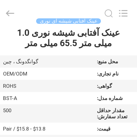
Bright
Shadow
Technology
Ltd..
All
عینک آفتابی شیشه ای نوری
Rights
Reserved.
عینک آفتابی شیشه نوری 1.0
صفحه
میلی متر 65.5 میلی متر
اصلی
محصولات
محل منبع:
گوانگدونگ ، چین
نام تجاری:
OEM/ODM
درباره
گواهی:
ROHS
ما
شماره مدل:
BST-A
تور
مقدار حداقل
500
تعداد سفارش:
کارخانه
قیمت:
$13.8 - $15.8 / Pair