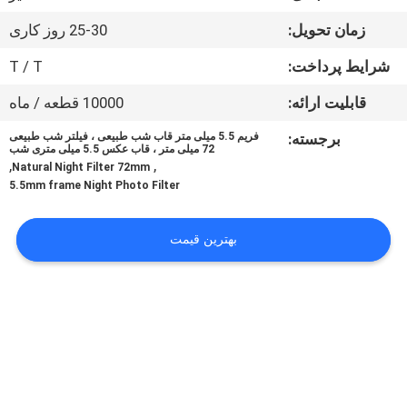
کنترل
زمان تحویل:
25-30 روز کاری
کیفیت
شرایط پرداخت:
T / T
با
قابلیت ارائه:
10000 قطعه / ماه
ما
برجسته:
فریم 5.5 میلی متر قاب شب طبیعی ، فیلتر شب طبیعی
72 میلی متر ، قاب عکس 5.5 میلی متری شب
تماس
,
,
Natural Night Filter 72mm
5.5mm frame Night Photo Filter
بگیرید
بهترین قیمت
درخواست
نقل
قول
نقشه
سایت