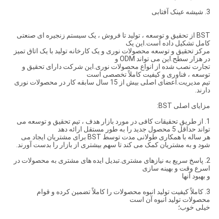
3. شیشه عینک آفتابی
BST از تحقیق و توسعه ، تولید تا فروش ، یک سیستم زنجیره ای صنعتی
کامل تشکیل داده است.این یک
مرکز تحقیق و توسعه محصولات نوری و یک کارخانه تولید با یک اتاق تمیز
در هزار سطح.این می تواند ODM و
تجارت نصب شده از انواع محصولات نوری.این شرکت دارای تحقیق و
توسعه ، فناوری و کیفیت کاملاً تخصصی است
تیم مدیریت.اعضای اصلی بیش از 15 سال سابقه کار در محصولات نوری
دارند.
مزایای اصلی BST:
1. از طریق تحقیقات کافی در مورد بازار هدف ، تیم تحقیق و توسعه می
تواند حداقل 5 محصول جدید را به طور مستقل ارائه دهد
هر ساله با همکاری طولانی مدت توسط BST برای مشتریان ایجاد می
شود و به مشتریان کمک می کند تا سهم بیشتری از بازار را بدست آورند.
2. پاسخ سریع به نیازهای مشتری.تبدیل ایده های مشتری به محصولات در
اسرع وقت و بهینه سازی
و بهبود آنها
3. كاملاً كیفیت تولید انبوه محصولات را كاملاً تضمین كرده و قوام
محصولات تولید انبوه آن است
خیلی خوب؛