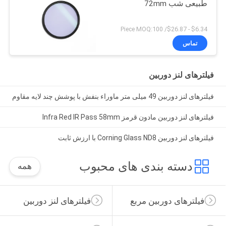
طبیعی شب 72mm
$6.34 - $26.87/ Piece MOQ:100
تماس
فیلترهای لنز دوربین
فیلترهای لنز دوربین 49 میلی متر ماوراء بنفش با پوشش چند لایه مقاوم
فیلترهای لنز دوربین مادون قرمز Infra Red IR Pass 58mm
فیلترهای لنز دوربین Corning Glass ND8 با ارزش ثابت
دسته بندی های محبوب
همه
فیلترهای دوربین مربع
فیلترهای لنز دوربین