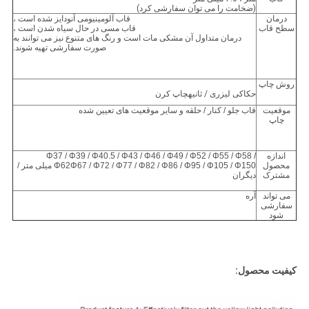
(ضخامت را می توان سفارشی کرد)
درمان
قاب آلومینیومی آنودایز شده است ،
سطح قاب
قاب مسی در حال سیاه شدن است ،
درمان متداول آن مشکی مات است و رنگ های متنوع نیز می توانند به
صورت سفارشی تهیه شوند.
روش چاپ
حکاکی لیزری
/ ثانیه
چاپ کرن
موقعیت
قاب جلو / کنار / حلقه و سایر موقعیت های تعیین شده
چاپ
اندازه
Φ37 / Φ39 / Φ40.5 / Φ43 / Φ46 / Φ49 / Φ52 / Φ55 / Φ58 /
محصول
Φ62Φ67 / Φ72 / Φ77 / Φ82 / Φ86 / Φ95 / Φ105 / Φ150 میلی متر /
مشترک
دیگران
می تواند
آره
سفارشی
شود
کیفیت محصول: