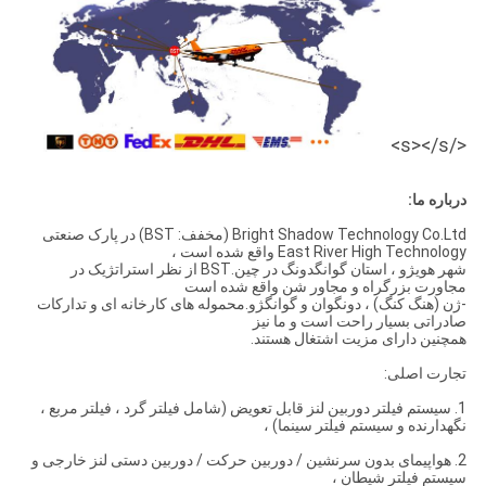
</s></s>
درباره ما:
Bright Shadow Technology Co.Ltd (مخفف: BST) در پارک صنعتی
East River High Technology واقع شده است ،
شهر هویژو ، استان گوانگدونگ در چین.BST از نظر استراتژیک در
مجاورت بزرگراه و مجاور شن واقع شده است
-ژن (هنگ کنگ) ، دونگوان و گوانگژو.محموله های کارخانه ای و تدارکات
صادراتی بسیار راحت است و ما نیز
همچنین دارای مزیت اشتغال هستند.
تجارت اصلی:
1. سیستم فیلتر دوربین لنز قابل تعویض (شامل فیلتر گرد ، فیلتر مربع ،
نگهدارنده و سیستم فیلتر سینما) ،
2. هواپیمای بدون سرنشین / دوربین حرکت / دوربین دستی لنز خارجی و
سیستم فیلتر شیطان ،