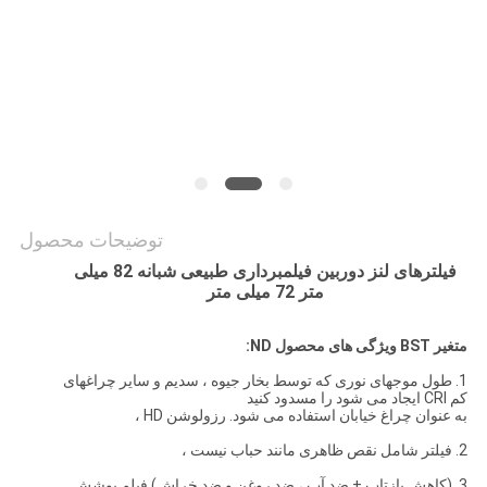
PRIVACY
POLICY
توضیحات محصول
فیلترهای لنز دوربین فیلمبرداری طبیعی شبانه 82 میلی
متر 72 میلی متر
متغیر BST ویژگی های محصول ND:
1. طول موجهای نوری که توسط بخار جیوه ، سدیم و سایر چراغهای
کم CRI ایجاد می شود را مسدود کنید
به عنوان چراغ خیابان استفاده می شود. رزولوشن HD ،
2. فیلتر شامل نقص ظاهری مانند حباب نیست ،
3. (کاهش بازتاب + ضد آب ، ضد روغن و ضد خراش) فیلم پوشش