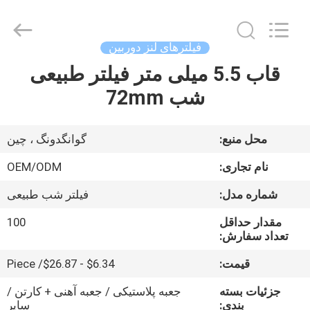
Bright
Shadow
Technology
Ltd..
All
فیلترهای لنز دوربین
Rights
Reserved.
قاب 5.5 میلی متر فیلتر طبیعی
صفحه
شب 72mm
اصلی
محصولات
محل منبع:
گوانگدونگ ، چین
نام تجاری:
OEM/ODM
درباره
شماره مدل:
فیلتر شب طبیعی
ما
مقدار حداقل
100
تعداد سفارش:
تور
قیمت:
$6.34 - $26.87/ Piece
کارخانه
جزئیات بسته
جعبه پلاستیکی / جعبه آهنی + کارتن /
بندی:
سایر