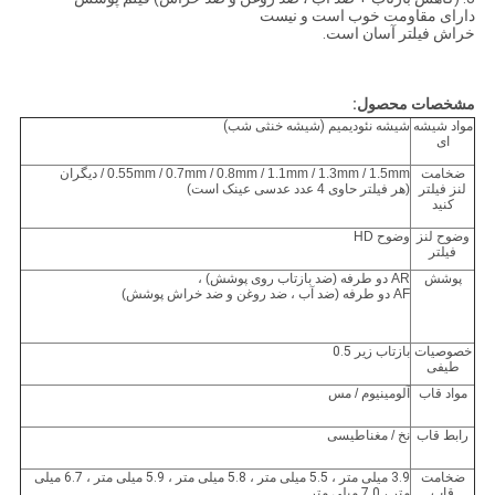
دارای مقاومت خوب است و نیست
خراش فیلتر آسان است.
مشخصات محصول:
مواد شیشه
شیشه نئودیمیم (شیشه خنثی شب)
ای
ضخامت
0.55mm / 0.7mm / 0.8mm / 1.1mm / 1.3mm / 1.5mm / دیگران
لنز فیلتر
(هر فیلتر حاوی 4 عدد عدسی عینک است)
کنید
وضوح لنز
وضوح HD
فیلتر
پوشش
AR دو طرفه (ضد بازتاب روی پوشش) ،
AF دو طرفه (ضد آب ، ضد روغن و ضد خراش پوشش)
خصوصیات
بازتاب زیر 0.5
طیفی
مواد قاب
آلومینیوم / مس
رابط قاب
نخ / مغناطیسی
ضخامت
3.9 میلی متر ، 5.5 میلی متر ، 5.8 میلی متر ، 5.9 میلی متر ، 6.7 میلی
قاب
متر ، 7.0 میلی متر