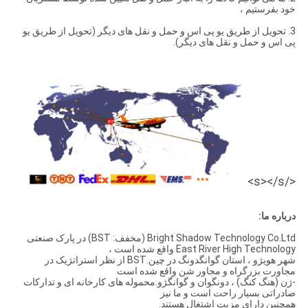
خود بفرستیم ،
3. تحویل از طریق یو پی اس و حمل و نقل های دیگر (تحویل از طریق یو
پی اس و حمل و نقل های دیگر).
</s></s>
درباره ما:
Bright Shadow Technology Co.Ltd (مخفف: BST) در پارک صنعتی
East River High Technology واقع شده است ،
شهر هویژو ، استان گوانگدونگ در چین.BST از نظر استراتژیک در
مجاورت بزرگراه و مجاور شن واقع شده است
-ژن (هنگ کنگ) ، دونگوان و گوانگژو.محموله های کارخانه ای و تدارکات
صادراتی بسیار راحت است و ما نیز
همچنین دارای مزیت اشتغال هستند.