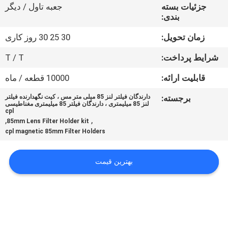
کنترل
جزئیات بسته
جعبه تاول / دیگر
بندی:
کیفیت
زمان تحویل:
30 25 30 روز کاری
با
شرایط پرداخت:
T / T
ما
قابلیت ارائه:
10000 قطعه / ماه
تماس
برجسته:
دارندگان فیلتر لنز 85 میلی متر مس ، کیت نگهدارنده فیلتر
لنز 85 میلیمتری ، دارندگان فیلتر 85 میلیمتری مغناطیسی
بگیرید
cpl
,
,
85mm Lens Filter Holder kit
cpl magnetic 85mm Filter Holders
درخواست
نقل
بهترین قیمت
قول
نقشه
سایت