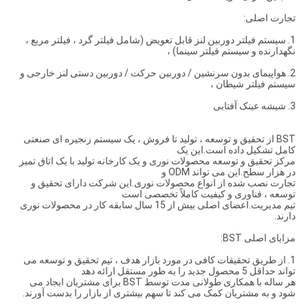
تجارت اصلی:
1. سیستم فیلتر دوربین لنز قابل تعویض (شامل فیلتر گرد ، فیلتر مربع ،
نگهدارنده و سیستم فیلتر سینما) ،
2. هواپیمای بدون سرنشین / دوربین حرکت / دوربین دستی لنز خارجی و
سیستم فیلتر شیطان ،
3. شیشه عینک آفتابی
BST از تحقیق و توسعه ، تولید تا فروش ، یک سیستم زنجیره ای صنعتی
کامل تشکیل داده است.این یک
مرکز تحقیق و توسعه محصولات نوری و یک کارخانه تولید با یک اتاق تمیز
در هزار سطح.این می تواند ODM و
تجارت نصب شده از انواع محصولات نوری.این شرکت دارای تحقیق و
توسعه ، فناوری و کیفیت کاملاً تخصصی است
تیم مدیریت.اعضای اصلی بیش از 15 سال سابقه کار در محصولات نوری
دارند.
مزایای اصلی BST:
1. از طریق تحقیقات کافی در مورد بازار هدف ، تیم تحقیق و توسعه می
تواند حداقل 5 محصول جدید را به طور مستقل ارائه دهد
هر ساله با همکاری طولانی مدت توسط BST برای مشتریان ایجاد می
شود و به مشتریان کمک می کند تا سهم بیشتری از بازار را بدست آورند.