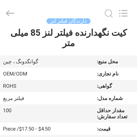
Bright
Shadow
Technology
Ltd..
All
دارندگان فیلتر لنز
Rights
Reserved.
کیت نگهدارنده فیلتر لنز 85 میلی
صفحه
متر
اصلی
محصولات
محل منبع:
گوانگدونگ ، چین
نام تجاری:
OEM/ODM
درباره
گواهی:
ROHS
ما
شماره مدل:
فیلتر مربع
تور
مقدار حداقل
100
تعداد سفارش:
کارخانه
قیمت:
$4.50 - $17.50/ Piece