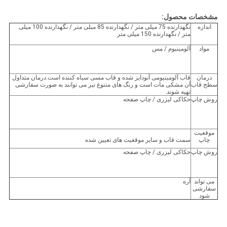
مشخصات محصول:
اندازه
نگهدارنده 75 میلی متر / نگهدارنده 85 میلی متر / نگهدارنده 100 میلی
متر / نگهدارنده 150 میلی متر
مواد
آلومینیوم / مس
درمان
قاب آلومینیومی آنودایز شده و قاب مسی سیاه کننده است.درمان متداول
سطح قاب
آن مشکی مات است و رنگ های متنوع نیز می توانند به صورت سفارشی
تهیه شوند.
روش چاپ
حکاکی لیزری / چاپ صفحه
موقعیت
چاپ
سمت قاب و سایر موقعیت های تعیین شده
روش چاپ
حکاکی لیزری / چاپ صفحه
می تواند
آره
سفارشی
شود