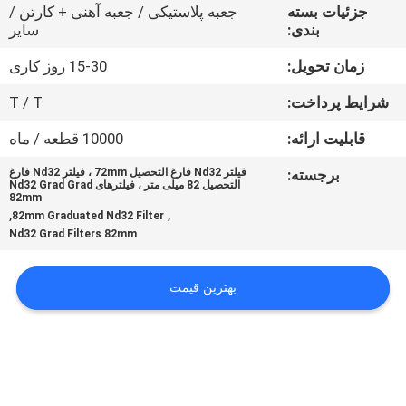
کنترل
جزئیات بسته
جعبه پلاستیکی / جعبه آهنی + کارتن /
بندی:
سایر
کیفیت
زمان تحویل:
15-30 روز کاری
با
شرایط پرداخت:
T / T
ما
قابلیت ارائه:
10000 قطعه / ماه
تماس
برجسته:
فیلتر Nd32 فارغ التحصیل 72mm ، فیلتر Nd32 فارغ
التحصیل 82 میلی متر ، فیلترهای Nd32 Grad Grad
بگیرید
82mm
,
,
82mm Graduated Nd32 Filter
Nd32 Grad Filters 82mm
درخواست
نقل
بهترین قیمت
قول
نقشه
سایت