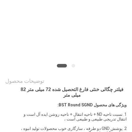
PRIVACY
POLICY
توضیحات محصول
فیلتر چگالی خنثی فارغ التحصیل شده 72 میلی متر 82
میلی متر
ویژگی های محصول BST Round SGND:
1. نسبت ناحیه ND + ناحیه انتقال + ناحیه روشن ایده آل است و
انتقال تدریجی طبیعی و طبیعی است ،
2. پوشش GND دو طرفه ، سازگاری خوب محصولات تولید انبوه ،