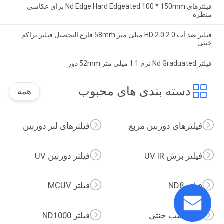
فیلترهای Nd Edge Hard Edgeated 100 * 150mm برای عکاسی
منظره
فیلتر ضد آب HD 2.0 2.0 میلی متر 58mm فارغ التحصیل فیلتر تراکم
خنثی
فیلتر Nd Graduated نرم 1.1 میلی متر 52mm دور
دسته بندی های محبوب
همه
فیلترهای دوربین مربع
فیلترهای لنز دوربین
فیلتر برش UV IR
فیلتر دوربین UV
فیلتر ND8
فیلتر MCUV
فیلتر شب خنثی
فیلتر ND1000