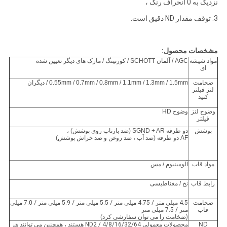
نزدیک به 0 انحراف رنگ ،
3. توقف مقدار ND دقیق است.
مشخصات محصول:
مواد شیشه
AGC / آلمان SCHOTT / کورنینگ / مارک های دیگر تعیین شده
ای
ضخامت
0.55mm / 0.7mm / 0.8mm / 1.1mm / 1.3mm / 1.5mm / دیگران
لنز فیلتر
کنید
وضوح لنز
وضوح HD
فیلتر
پوشش
دو طرفه SGND + AR (ضد بازتاب روی پوشش) ،
AF دو طرفه (ضد آب ، ضد روغن و ضد خراش پوشش)
مواد قاب
آلومینیوم / مس
رابط قاب
نخ / مغناطیسی
ضخامت
4.5 میلی متر / 4.75 میلی متر / 5.5 میلی متر / 5.9 میلی متر / 7.0 میلی
قاب
متر / 7.5 میلی متر
(ضخامت را می توان سفارشی کرد
)
ND
محصولات معمولی ND2 / 4/8/16/32/64 هستند ، همچنین می توانند هر