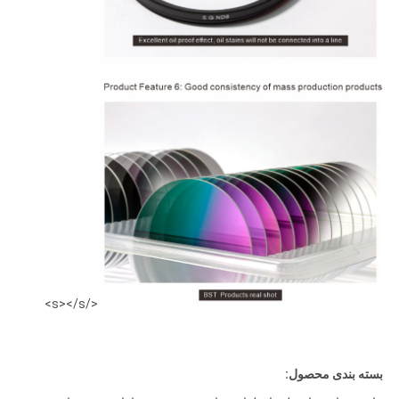
</s></s>
بسته بندی محصول: