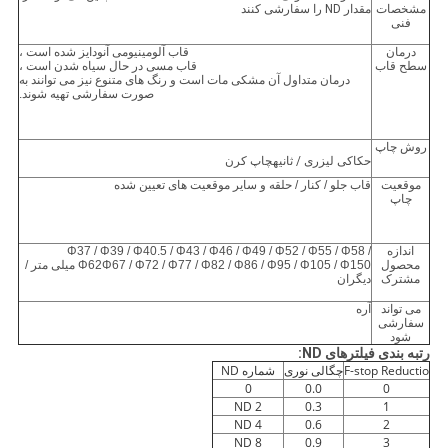
مشخصات
مقدار ND را سفارشی کنند
فنی
درمان
قاب آلومینیومی آنودایز شده است ،
سطح قاب
قاب مسی در حال سیاه شدن است ،
درمان متداول آن مشکی مات است و رنگ های متنوع نیز می توانند به
صورت سفارشی تهیه شوند.
روش چاپ
حکاکی لیزری
/ ثانیه
چاپ کرن
موقعیت
قاب جلو / کنار / حلقه و سایر موقعیت های تعیین شده
چاپ
اندازه
Φ37 / Φ39 / Φ40.5 / Φ43 / Φ46 / Φ49 / Φ52 / Φ55 / Φ58 /
محصول
Φ62Φ67 / Φ72 / Φ77 / Φ82 / Φ86 / Φ95 / Φ105 / Φ150 میلی متر /
مشترک
دیگران
می تواند
آره
سفارشی
شود
رتبه بندی فیلترهای ND:
F-stop Reductio
چگالی نوری
شماره ND
0
0.0
0
ND 2
0.3
1
ND 4
0.6
2
ND 8
0.9
3