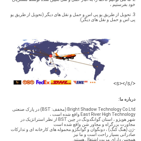
خود بفرستیم ،
3. تحویل از طریق یو پی اس و حمل و نقل های دیگر (تحویل از طریق یو
پی اس و حمل و نقل های دیگر).
</s></s>
درباره ما:
Bright Shadow Technology Co.Ltd (مخفف: BST) در پارک صنعتی
East River High Technology واقع شده است ،
شهر هویژو ، استان گوانگدونگ در چین.BST از نظر استراتژیک در
مجاورت بزرگراه و مجاور شن واقع شده است
-ژن (هنگ کنگ) ، دونگوان و گوانگژو.محموله های کارخانه ای و تدارکات
صادراتی بسیار راحت است و ما نیز
همچنین دارای مزیت اشتغال هستند.