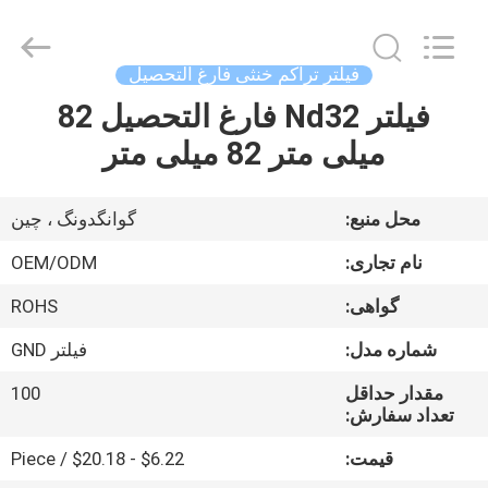
Bright
Shadow
Technology
Ltd..
All
فیلتر تراکم خنثی فارغ التحصیل
Rights
Reserved.
فیلتر Nd32 فارغ التحصیل 82
صفحه
میلی متر 82 میلی متر
اصلی
محصولات
محل منبع:
گوانگدونگ ، چین
نام تجاری:
OEM/ODM
درباره
گواهی:
ROHS
ما
شماره مدل:
فیلتر GND
تور
مقدار حداقل
100
تعداد سفارش:
کارخانه
قیمت:
$6.22 - $20.18 / Piece