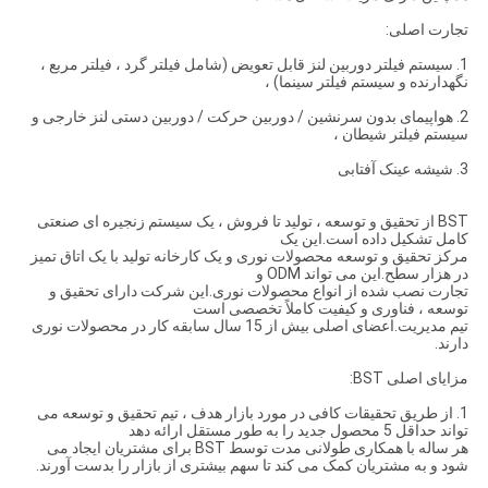
تجارت اصلی:
1. سیستم فیلتر دوربین لنز قابل تعویض (شامل فیلتر گرد ، فیلتر مربع ،
نگهدارنده و سیستم فیلتر سینما) ،
2. هواپیمای بدون سرنشین / دوربین حرکت / دوربین دستی لنز خارجی و
سیستم فیلتر شیطان ،
3. شیشه عینک آفتابی
BST از تحقیق و توسعه ، تولید تا فروش ، یک سیستم زنجیره ای صنعتی
کامل تشکیل داده است.این یک
مرکز تحقیق و توسعه محصولات نوری و یک کارخانه تولید با یک اتاق تمیز
در هزار سطح.این می تواند ODM و
تجارت نصب شده از انواع محصولات نوری.این شرکت دارای تحقیق و
توسعه ، فناوری و کیفیت کاملاً تخصصی است
تیم مدیریت.اعضای اصلی بیش از 15 سال سابقه کار در محصولات نوری
دارند.
مزایای اصلی BST:
1. از طریق تحقیقات کافی در مورد بازار هدف ، تیم تحقیق و توسعه می
تواند حداقل 5 محصول جدید را به طور مستقل ارائه دهد
هر ساله با همکاری طولانی مدت توسط BST برای مشتریان ایجاد می
شود و به مشتریان کمک می کند تا سهم بیشتری از بازار را بدست آورند.