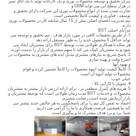
مرکز تحقیق و توسعه محصولات نوری و یک کارخانه تولید با یک اتاق تمیز
در هزار سطح.این می تواند ODM و
تجارت نصب شده از انواع محصولات نوری.این شرکت دارای تحقیق و
توسعه ، فناوری و کیفیت کاملاً تخصصی است
تیم مدیریت.اعضای اصلی بیش از 15 سال سابقه کار در محصولات نوری
دارند.
مزایای اصلی BST:
1. از طریق تحقیقات کافی در مورد بازار هدف ، تیم تحقیق و توسعه می
تواند حداقل 5 محصول جدید را به طور مستقل ارائه دهد
هر ساله با همکاری طولانی مدت توسط BST برای مشتریان ایجاد می
شود و به مشتریان کمک می کند تا سهم بیشتری از بازار را بدست آورند.
2. پاسخ سریع به نیازهای مشتری.تبدیل ایده های مشتری به محصولات در
اسرع وقت و بهینه سازی
و بهبود آنها
3. كاملاً كیفیت تولید انبوه محصولات را كاملاً تضمین كرده و قوام
محصولات تولید انبوه آن است
خیلی خوب؛
4. تحویل با کارایی بالا ؛
5. هزینه های کنترل منطقی تر ، برای ارائه ارزش بازار بیشتر به مشتریان.
محصولات و خدمات BST مدت زمان طولانی است که توسط مشتریان و
بازار آزمایش شده است.رضایت مشتری
اعتماد به نفس کل تیم را برای پاسخگویی به هر چالش جدید بیشتر می
کند.ما همچنین فرصت همکاری با ما را گرامی می داریم
شما: برد و برد هدف مشترک ما و پیگیری است.