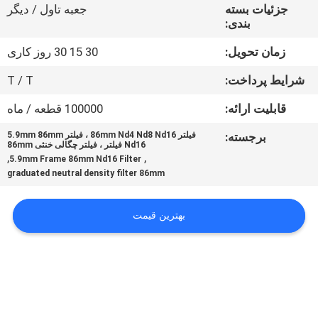
کنترل
جزئیات بسته
جعبه تاول / دیگر
بندی:
کیفیت
زمان تحویل:
30 15 30 روز کاری
با
شرایط پرداخت:
T / T
ما
قابلیت ارائه:
100000 قطعه / ماه
تماس
برجسته:
فیلتر 86mm Nd4 Nd8 Nd16 ، فیلتر 5.9mm 86mm
Nd16 فیلتر ، فیلتر چگالی خنثی 86mm
بگیرید
,
,
5.9mm Frame 86mm Nd16 Filter
graduated neutral density filter 86mm
درخواست
بهترین قیمت
نقل
قول
نقشه
سایت