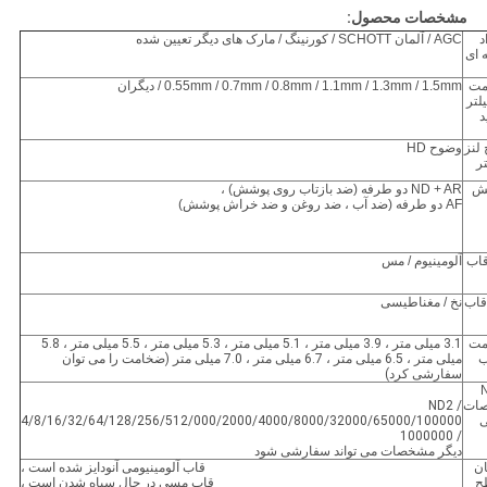
مشخصات محصول:
د
AGC / آلمان SCHOTT / کورنینگ / مارک های دیگر تعیین شده
 ای
مت
0.55mm / 0.7mm / 0.8mm / 1.1mm / 1.3mm / 1.5mm / دیگران
لتر
د
لنز
وضوح HD
ر
ش
ND + AR دو طرفه (ضد بازتاب روی پوشش) ،
AF دو طرفه (ضد آب ، ضد روغن و ضد خراش پوشش)
قاب
آلومینیوم / مس
قاب
نخ / مغناطیسی
مت
3.1 میلی متر ، 3.9 میلی متر ، 5.1 میلی متر ، 5.3 میلی متر ، 5.5 میلی متر ، 5.8
ب
میلی متر ، 6.5 میلی متر ، 6.7 میلی متر ، 7.0 میلی متر (ضخامت را می توان
سفارشی کرد)
ات
ND2 /
ی
4/8/16/32/64/128/256/512/000/2000/4000/8000/32000/65000/100000
/ 1000000
دیگر
مشخصات
می تواند سفارشی شود
ان
قاب آلومینیومی آنودایز شده است ،
ح
قاب مسی در حال سیاه شدن است ،