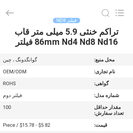
Bright
Shadow
Technology
Ltd..
All
فیلتر ND8
Rights
Reserved.
تراکم خنثی 5.9 میلی متر قاب
صفحه
86mm Nd4 Nd8 Nd16 فیلتر
اصلی
محصولات
محل منبع:
گوانگدونگ ، چین
نام تجاری:
OEM/ODM
درباره
گواهی:
ROHS
ما
شماره مدل:
فیلتر دوم
تور
مقدار حداقل
100
تعداد سفارش:
کارخانه
قیمت:
$5.82 - $15.78 / Piece