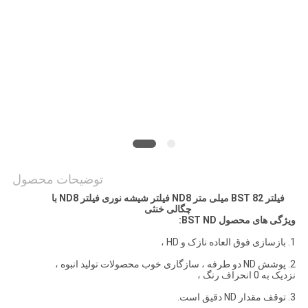
PRIVACY
POLICY
توضیحات محصول
فیلتر BST 82 میلی متر ND8 فیلتر شیشه نوری فیلتر ND8 با
چگالی خنثی
ویژگی های محصول BST ND:
1. بازسازی فوق العاده نازک و HD ،
2. پوشش ND دو طرفه ، سازگاری خوب محصولات تولید انبوه ،
نزدیک به 0 انحراف رنگ ،
3. توقف مقدار ND دقیق است.