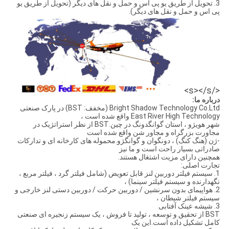
3. تحویل از طریق یو پی اس و حمل و نقل های دیگر (تحویل از طریق یو
پی اس و حمل و نقل های دیگر).
</s></s>
درباره ما:
Bright Shadow Technology Co.Ltd (مخفف: BST) در پارک صنعتی
East River High Technology واقع شده است ،
شهر هویژو ، استان گوانگدونگ در چین.BST از نظر استراتژیک در
مجاورت بزرگراه و مجاور شن واقع شده است
-ژن (هنگ کنگ) ، دونگوان و گوانگژو.محموله های کارخانه ای و تدارکات
صادراتی بسیار راحت است و ما نیز
همچنین دارای مزیت اشتغال هستند.
تجارت اصلی:
1. سیستم فیلتر دوربین لنز قابل تعویض (شامل فیلتر گرد ، فیلتر مربع ،
نگهدارنده و سیستم فیلتر سینما) ،
2. هواپیمای بدون سرنشین / دوربین حرکت / دوربین دستی لنز خارجی و
سیستم فیلتر شیطان ،
3. شیشه عینک آفتابی
BST از تحقیق و توسعه ، تولید تا فروش ، یک سیستم زنجیره ای صنعتی
کامل تشکیل داده است.این یک