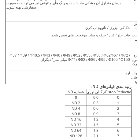
ب
درمان متداول آن مشکی مات است و رنگ های متنوعی نیز می توانند به صورت
سفارشی تهیه شوند.
ش
پ
حکاکی لیزری
/ ثانیه
چاپ کرن
یت
قاب جلو / کنار / حلقه و سایر موقعیت های تعیین شده
پ
زه
Φ37 / Φ39 / Φ40.5 / Φ43 / Φ46 / Φ49 / Φ52 / Φ55 / Φ58 / Φ62Φ67 / Φ72 /
ول
Φ77 / Φ82 / Φ86 / Φ95 / Φ105 / Φ150 میلی متر / دیگران
رک
اند
آره
شی
د
رتبه بندی فیلترهای ND:
F-stop Reductio
چگالی نوری
شماره ND
0
0.0
0
ND 2
0.3
1
ND 4
0.6
2
ND 8
0.9
3
ND 16
1.2
4
ND 32
1.5
5
ND 64
1.8
6
ND 128
2.1
7