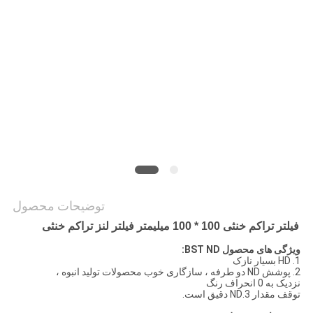
PRIVACY
POLICY
توضیحات محصول
فیلتر تراکم خنثی 100 * 100 میلیمتر فیلتر لنز تراکم خنثی
ویژگی های محصول BST ND:
1. HD بسیار نازک
2. پوشش ND دو طرفه ، سازگاری خوب محصولات تولید انبوه ،
نزدیک به 0 انحراف رنگ
توقف مقدار 3.ND دقیق است.