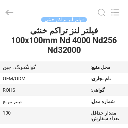
Bright
Shadow
Technology
Ltd..
All
فیلتر لنز تراکم خنثی
Rights
Reserved.
فیلتر لنز تراکم خنثی
صفحه
100x100mm Nd 4000 Nd256
اصلی
Nd32000
محصولات
محل منبع:
گوانگدونگ ، چین
درباره
نام تجاری:
OEM/ODM
ما
گواهی:
ROHS
شماره مدل:
فیلتر مربع
تور
کارخانه
مقدار حداقل
100
تعداد سفارش: