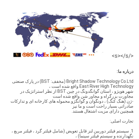
</s></s>
درباره ما:
Bright Shadow Technology Co.Ltd (مخفف: BST) در پارک صنعتی
East River High Technology واقع شده است ،
شهر هویژو ، استان گوانگدونگ در چین.BST از نظر استراتژیک در
مجاورت بزرگراه و مجاور شن واقع شده است
-ژن (هنگ کنگ) ، دونگوان و گوانگژو.محموله های کارخانه ای و تدارکات
صادراتی بسیار راحت است و ما نیز
همچنین دارای مزیت اشتغال هستند.
تجارت اصلی:
1. سیستم فیلتر دوربین لنز قابل تعویض (شامل فیلتر گرد ، فیلتر مربع ،
نگهدارنده و سیستم فیلتر سینما) ،