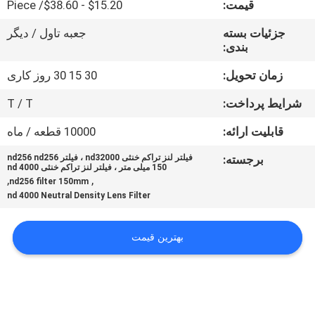
قیمت:
$15.20 - $38.60/ Piece
کنترل
کیفیت
جزئیات بسته
جعبه تاول / دیگر
بندی:
با
زمان تحویل:
30 15 30 روز کاری
ما
شرایط پرداخت:
T / T
تماس
قابلیت ارائه:
10000 قطعه / ماه
بگیرید
برجسته:
فیلتر لنز تراکم خنثی nd32000 ، فیلتر nd256 nd256
150 میلی متر ، فیلتر لنز تراکم خنثی 4000 nd
,
,
nd256 filter 150mm
درخواست
nd 4000 Neutral Density Lens Filter
نقل
بهترین قیمت
قول
نقشه
سایت