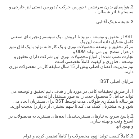
2. هواپیمای بدون سرنشین / دوربین حرکت / دوربین دستی لنز خارجی و
سیستم فیلتر شیطان ،
3. شیشه عینک آفتابی
BST از تحقیق و توسعه ، تولید تا فروش ، یک سیستم زنجیره ای صنعتی
کامل تشکیل داده است.این یک
مرکز تحقیق و توسعه محصولات نوری و یک کارخانه تولید با یک اتاق تمیز
در هزار سطح.این می تواند ODM و
تجارت نصب شده از انواع محصولات نوری.این شرکت دارای تحقیق و
توسعه ، فناوری و کیفیت کاملاً تخصصی است
تیم مدیریت.اعضای اصلی بیش از 15 سال سابقه کار در محصولات نوری
دارند.
مزایای اصلی BST:
1. از طریق تحقیقات کافی در مورد بازار هدف ، تیم تحقیق و توسعه می
تواند حداقل 5 محصول جدید را به طور مستقل ارائه دهد
هر ساله با همکاری طولانی مدت توسط BST برای مشتریان ایجاد می
شود و به مشتریان کمک می کند تا سهم بیشتری از بازار را بدست آورند.
2. پاسخ سریع به نیازهای مشتری.تبدیل ایده های مشتری به محصولات در
اسرع وقت و بهینه سازی
و بهبود آنها
3. كاملاً كیفیت تولید انبوه محصولات را كاملاً تضمین كرده و قوام