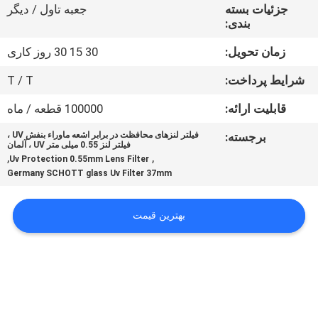
کنترل
جزئیات بسته
جعبه تاول / دیگر
بندی:
کیفیت
زمان تحویل:
30 15 30 روز کاری
با
شرایط پرداخت:
T / T
ما
قابلیت ارائه:
100000 قطعه / ماه
تماس
برجسته:
فیلتر لنزهای محافظت در برابر اشعه ماوراء بنفش UV ،
فیلتر لنز 0.55 میلی متر UV ، آلمان
بگیرید
,
,
Uv Protection 0.55mm Lens Filter
Germany SCHOTT glass Uv Filter 37mm
درخواست
بهترین قیمت
نقل
قول
نقشه
سایت