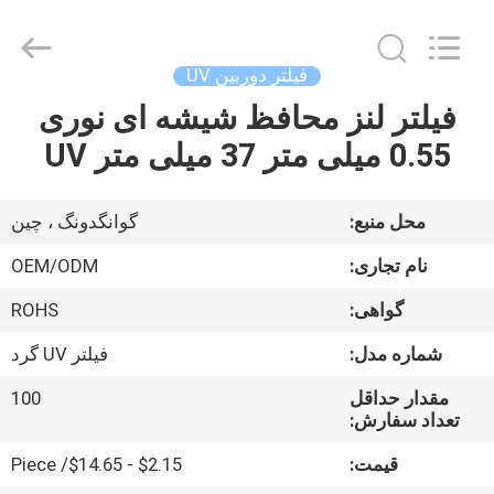
Bright
Shadow
Technology
Ltd..
All
فیلتر دوربین UV
Rights
Reserved.
فیلتر لنز محافظ شیشه ای نوری
صفحه
0.55 میلی متر 37 میلی متر UV
اصلی
محصولات
محل منبع:
گوانگدونگ ، چین
نام تجاری:
OEM/ODM
درباره
گواهی:
ROHS
ما
شماره مدل:
فیلتر UV گرد
تور
مقدار حداقل
100
تعداد سفارش:
کارخانه
قیمت:
$2.15 - $14.65/ Piece