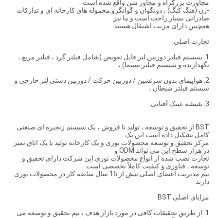
مجاورت بزرگراه و مجاور شن واقع شده است
-ژن (هنگ کنگ) ، دونگوان و گوانگژو.محموله های کارخانه ای و تدارکات
صادراتی بسیار راحت است و ما نیز
همچنین دارای مزیت اشتغال هستند.
تجارت اصلی:
1. سیستم فیلتر دوربین لنز قابل تعویض (شامل فیلتر گرد ، فیلتر مربع ،
نگهدارنده و سیستم فیلتر سینما) ،
2. هواپیمای بدون سرنشین / دوربین حرکت / دوربین دستی لنز خارجی و
سیستم فیلتر شیطان ،
3. شیشه عینک آفتابی
BST از تحقیق و توسعه ، تولید تا فروش ، یک سیستم زنجیره ای صنعتی
کامل تشکیل داده است.این یک
مرکز تحقیق و توسعه محصولات نوری و یک کارخانه تولید با یک اتاق تمیز
در هزار سطح.این می تواند ODM و
تجارت نصب شده از انواع محصولات نوری.این شرکت دارای تحقیق و
توسعه ، فناوری و کیفیت کاملاً تخصصی است
تیم مدیریت.اعضای اصلی بیش از 15 سال سابقه کار در محصولات نوری
دارند.
مزایای اصلی BST:
1. از طریق تحقیقات کافی در مورد بازار هدف ، تیم تحقیق و توسعه می