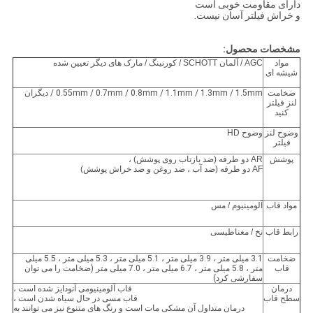
دارای مقاومت خوبی است
و خراش فیلتر آسان نیست.
مشخصات محصول:
مواد
AGC / آلمان SCHOTT / کورنینگ / مارک های دیگر تعیین شده
شیشه ای
ضخامت
0.55mm / 0.7mm / 0.8mm / 1.1mm / 1.3mm / 1.5mm / دیگران
لنز فیلتر
کنید
وضوح لنز
وضوح HD
فیلتر
پوشش
AR دو طرفه (ضد بازتاب روی پوشش) ،
AF دو طرفه (ضد آب ، ضد روغن و ضد خراش پوشش)
مواد قاب
آلومینیوم / مس
رابط قاب
نخ / مغناطیسی
ضخامت
3.1 میلی متر ، 3.9 میلی متر ، 5.1 میلی متر ، 5.3 میلی متر ، 5.5 میلی
قاب
متر ، 5.8 میلی متر ، 6.7 میلی متر ، 7.0 میلی متر (ضخامت را می توان
سفارشی کرد)
درمان
قاب آلومینیومی آنودایز شده است ،
سطح قاب
قاب مسی در حال سیاه شدن است ،
درمان متداول آن مشکی مات است و رنگ های متنوع نیز می توانند به