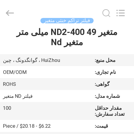
Bright
Shadow
Technology
Ltd..
All
فیلتر تراکم خنثی متغیر
Rights
Reserved.
متغیر ND2-400 49 میلی متر
صفحه
متغیر Nd
اصلی
محصولات
محل منبع:
HuiZhou ، گوانگدونگ ، چین
نام تجاری:
OEM/ODM
درباره
گواهی:
ROHS
ما
شماره مدل:
فیلتر ND متغیر
تور
مقدار حداقل
100
تعداد سفارش:
کارخانه
قیمت:
$6.22 - $20.18 / Piece