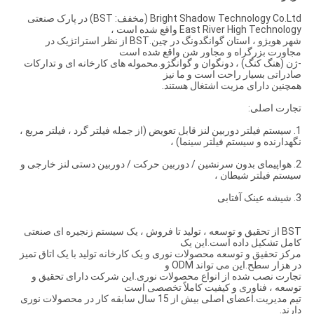
Bright Shadow Technology Co.Ltd (مخفف: BST) در پارک صنعتی
East River High Technology واقع شده است ،
شهر هویژو ، استان گوانگدونگ در چین.BST از نظر استراتژیک در
مجاورت بزرگراه و مجاور شن واقع شده است
-ژن (هنگ کنگ) ، دونگوان و گوانگژو.محموله های کارخانه ای و تدارکات
صادراتی بسیار راحت است و ما نیز
همچنین دارای مزیت اشتغال هستند.
تجارت اصلی:
1. سیستم فیلتر دوربین لنز قابل تعویض (از جمله فیلتر گرد ، فیلتر مربع ،
نگهدارنده و سیستم فیلتر سینما) ،
2. هواپیمای بدون سرنشین / دوربین حرکت / دوربین دستی لنز خارجی و
سیستم فیلتر شیطان ،
3. شیشه عینک آفتابی
BST از تحقیق و توسعه ، تولید تا فروش ، یک سیستم زنجیره ای صنعتی
کامل تشکیل داده است.این یک
مرکز تحقیق و توسعه محصولات نوری و یک کارخانه تولید با یک اتاق تمیز
در هزار سطح.این می تواند ODM و
تجارت نصب شده از انواع محصولات نوری.این شرکت دارای تحقیق و
توسعه ، فناوری و کیفیت کاملاً تخصصی است
تیم مدیریت.اعضای اصلی بیش از 15 سال سابقه کار در محصولات نوری
دارند.