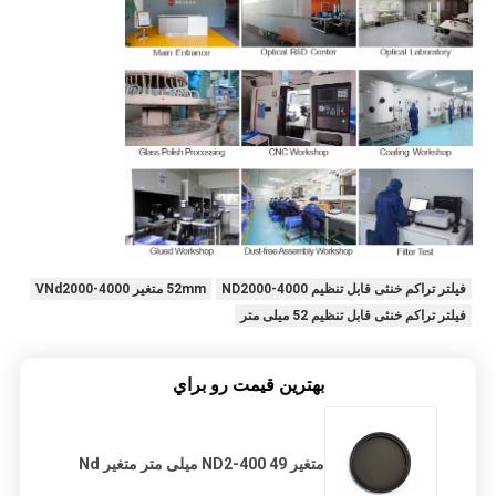
فیلتر تراکم خنثی قابل تنظیم ND2000-4000
52mm متغیر VNd2000-4000
فیلتر تراکم خنثی قابل تنظیم 52 میلی متر
بهترين قيمت رو براي
متغیر ND2-400 49 میلی متر متغیر Nd