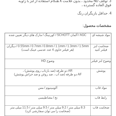
3. توقف ND محدود ، بدون علامت X هنگام استفاده از لنز با زاویه
فوق العاده گسترده ،
4. حداقل بازیگران رنگ
مشخصات محصول:
مواد شیشه ای
AGC / آلمان SCHOTT / کورنینگ / مارک های دیگر تعیین شده
ضخامت لنز
0.55mm / 0.7mm / 0.8mm / 1.1mm / 1.3mm / 1.5mm / دیگران
فیلتر کنید
(هر فیلتر حاوی 4 عدد عدسی عینک است)
وضوح لنز فیلتر
وضوح HD
پوشش
AR دو طرفه (ضد بازتاب روی پوشش) ،
AF دو طرفه (ضد آب ، ضد روغن و ضد خراش پوشش)
مواد قاب
آلومینیوم / مس
رابط قاب
نخ / مغناطیسی
ضخامت قاب
8.3 میلی متر / 9.2 میلی متر / 9.5 میلی متر / 11.5 میلی متر
(ضخامت را می توان سفارشی کرد)