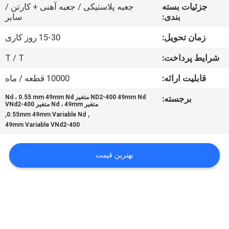
کنترل
جزئیات بسته
جعبه پلاستیکی / جعبه آهنی + کارتن /
بندی:
سایر
کیفیت
زمان تحویل:
15-30 روز کاری
با
شرایط پرداخت:
T / T
ما
قابلیت ارائه:
10000 قطعه / ماه
تماس
برجسته:
ND2-400 49mm Nd متغیر Nd ، 0.55 mm 49mm Nd
متغیر Nd ، 49mm متغیر VNd2-400
بگیرید
,
,
0.55mm 49mm Variable Nd
49mm Variable VNd2-400
درخواست
بهترین قیمت
نقل
قول
نقشه
سایت