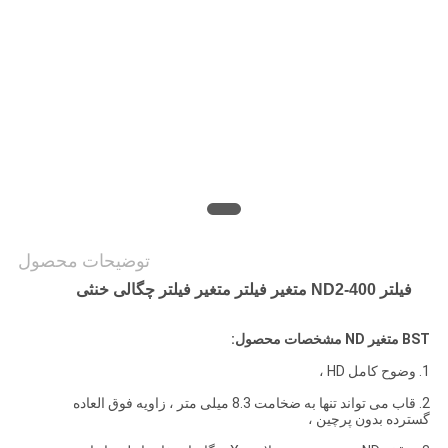
PRIVACY
POLICY
توضیحات محصول
فیلتر ND2-400 متغیر فیلتر متغیر فیلتر چگالی خنثی
BST
متغیر ND
مشخصات محصول:
1. وضوح کامل HD ،
2. قاب می تواند تنها به ضخامت 8.3 میلی متر ، زاویه فوق العاده
گسترده بدون پرچین ،