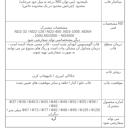
ساختار قاب
نامحدود: (می توان 360 درجه به میل خود چرخاند)
محدود: (چرخش محدود در یک محدوده خاص)
ND
مشخصات
فنی
مشخصات مشترک:
ND2-32 / ND2-128 / ND2-400 ،
ND3-1000 ،
ND64-
1000
،
ND2000 ~ ND4000 ،
دیگر
مشخصات
می تواند سفارشی شود
درمان سطح
قاب آلومینیومی آنودایز شده است ، قاب مسی سیاه کننده است ،
قاب
درمان متداول آن مشکی مات است و رنگ های متنوع نیز می توانند
به صورت سفارشی تهیه شوند.
روش چاپ
حکاکی لیزری
/ ثانیه
چاپ کرن
موقعیت چاپ
قاب جلو / کنار / حلقه و سایر موقعیت های تعیین شده
اندازه محصول
Φ37 / Φ39 / Φ40.5 / Φ43 / Φ46 / Φ49 / Φ52 / Φ55 / Φ58 /
مشترک
Φ62 /
Φ67 / Φ72 / Φ77 / Φ82 / Φ86 / Φ95 / Φ105 / Φ150 میلی متر /
دیگران
می تواند
آره
سفارشی شود