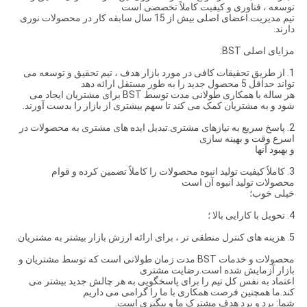
توسعه ، فناوری و کیفیت کاملاً تخصصی است
تیم مدیریت.اعضای اصلی بیش از 15 سال سابقه کار در محصولات نوری
دارند.
مزایای اصلی BST:
1. از طریق تحقیقات کافی در مورد بازار هدف ، تیم تحقیق و توسعه می
تواند حداقل 5 محصول جدید را به طور مستقل ارائه دهد
هر ساله با همکاری طولانی مدت توسط BST برای مشتریان ایجاد می
شود و به مشتریان کمک می کند تا سهم بیشتری از بازار را بدست آورند.
2. پاسخ سریع به نیازهای مشتری.تبدیل ایده های مشتری به محصولات در
اسرع وقت و بهینه سازی
و بهبود آنها
3. كاملاً كیفیت تولید انبوه محصولات را كاملاً تضمین كرده و قوام
محصولات تولید انبوه آن است
خیلی خوب؛
4. تحویل با کارایی بالا ؛
5. هزینه های کنترل منطقی تر ، برای ارائه ارزش بازار بیشتر به مشتریان.
محصولات و خدمات BST مدت زمان طولانی است که توسط مشتریان و
بازار آزمایش شده است.رضایت مشتری
اعتماد به نفس کل تیم را برای پاسخگویی به هر چالش جدید بیشتر می
کند.ما همچنین فرصت همکاری با ما را گرامی می داریم
شما: برد و برد هدف مشترک ما و پیگیری است.