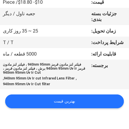
قیمت:
$10- $18.80/ Piece
کنترل
کیفیت
جزئیات بسته
جعبه تاول / دیگر
بندی:
با
زمان تحویل:
25 ~ 35 روز کاری
ما
شرایط پرداخت:
T / T
تماس
قابلیت ارائه:
5000 قطعه / ماه
بگیرید
برجسته:
فیلتر لنز مادون قرمز 940nm 95mm ، فیلتر لنز مادون
قرمز 940nm 95mm Uv Ir برش ، فیلتر لنز مادون قرمز ،
940nm 95mm Uv Ir Cut
,
,
درخواست
940nm 95mm Uv Ir cut Infrared Lens Filter
940nm 95mm Uv Ir Cut filter
نقل
قول
بهترین قیمت
نقشه
سایت