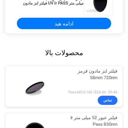
میلی متر UV Ir PASS فیلتر لنز مادون
قرمز
ادامه هید
محصولات بالا
فیلتر لنز مادون قرمز
58mm 720nm
$9.80 - $20.60/ Piece MOQ:100
تماس
فیلتر عبور 52 میلی متر Ir
Pass 850nm