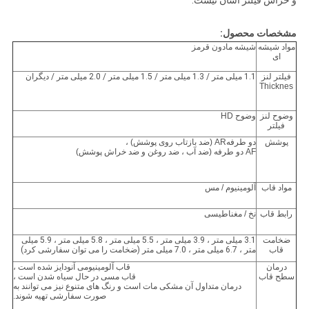
و خراش فیلتر آسان نیست.
مشخصات محصول:
مواد شیشه
شیشه مادون قرمز
ای
فیلتر لنز
1.1 میلی متر / 1.3 میلی متر / 1.5 میلی متر / 2.0 میلی متر / دیگران
Thicknes
وضوح لنز
وضوح HD
فیلتر
پوشش
دو طرفه
AR (ضد بازتاب روی پوشش) ،
AF دو طرفه (ضد آب ، ضد روغن و ضد خراش پوشش)
مواد قاب
آلومینیوم / مس
رابط قاب
نخ / مغناطیسی
ضخامت
3.1 میلی متر ، 3.9 میلی متر ، 5.5 میلی متر ، 5.8 میلی متر ، 5.9 میلی
قاب
متر ، 6.7 میلی متر ، 7.0 میلی متر (ضخامت را می توان سفارشی کرد)
درمان
قاب آلومینیومی آنودایز شده است ،
سطح قاب
قاب مسی در حال سیاه شدن است ،
درمان متداول آن مشکی مات است و رنگ های متنوع نیز می توانند به
صورت سفارشی تهیه شوند.