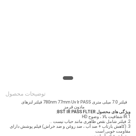
PRIVACY
POLICY
توضیحات محصول
فیلتر 7.0 میلی متری 780nm 77mm Uv Ir PASS فیلتر لنزهای
مادون قرمز
ویژگی های محصول BST IR PASS FLTER:
1.IR شفافیت بالا ، وضوح HD
2. فیلتر شامل نقص ظاهری مانند حباب نیست ...
3. (کاهش بازتاب + ضد آب ، ضد روغن و ضد خراش) فیلم پوشش دارای
مقاومت خوبی است