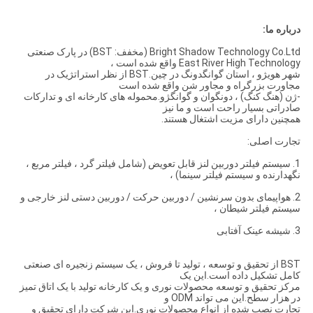
درباره ما:
Bright Shadow Technology Co.Ltd (مخفف: BST) در پارک صنعتی
East River High Technology واقع شده است ،
شهر هویژو ، استان گوانگدونگ در چین.BST از نظر استراتژیک در
مجاورت بزرگراه و مجاور شن واقع شده است
-ژن (هنگ کنگ) ، دونگوان و گوانگژو.محموله های کارخانه ای و تدارکات
صادراتی بسیار راحت است و ما نیز
همچنین دارای مزیت اشتغال هستند.
تجارت اصلی:
1. سیستم فیلتر دوربین لنز قابل تعویض (شامل فیلتر گرد ، فیلتر مربع ،
نگهدارنده و سیستم فیلتر سینما) ،
2. هواپیمای بدون سرنشین / دوربین حرکت / دوربین دستی لنز خارجی و
سیستم فیلتر شیطان ،
3. شیشه عینک آفتابی
BST از تحقیق و توسعه ، تولید تا فروش ، یک سیستم زنجیره ای صنعتی
کامل تشکیل داده است.این یک
مرکز تحقیق و توسعه محصولات نوری و یک کارخانه تولید با یک اتاق تمیز
در هزار سطح.این می تواند ODM و
تجارت نصب شده از انواع محصولات نوری.این شرکت دارای تحقیق و