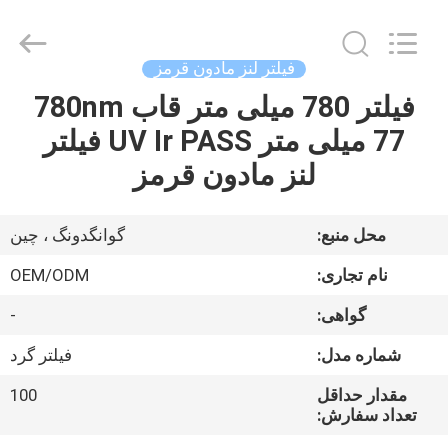
Bright
Shadow
Technology
Ltd..
All
فیلتر لنز مادون قرمز
Rights
Reserved.
فیلتر 780 میلی متر قاب 780nm
صفحه
77 میلی متر UV Ir PASS فیلتر
اصلی
لنز مادون قرمز
محصولات
محل منبع:
گوانگدونگ ، چین
درباره
نام تجاری:
OEM/ODM
ما
گواهی:
-
شماره مدل:
فیلتر گرد
تور
کارخانه
مقدار حداقل
100
تعداد سفارش: