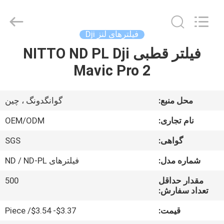
Bright
Shadow
Technology
Ltd..
All
فیلترهای لنز Dji
Rights
Reserved.
فیلتر قطبی NITTO ND PL Dji
صفحه
Mavic Pro 2
اصلی
محصولات
محل منبع:
گوانگدونگ ، چین
نام تجاری:
OEM/ODM
درباره
گواهی:
SGS
ما
شماره مدل:
فیلترهای ND / ND-PL
تور
مقدار حداقل
500
تعداد سفارش:
کارخانه
قیمت:
$3.37- $3.54/ Piece