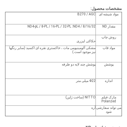
مشخصات محصول:
مواد شیشه ای
B270 / AGC
مقدار ND
ND4 / 8/16/32؛ ND4-pL / 8-PL / 16-PL / 32-PL
روش چاپ
حکاکی لیزری
مواد قاب
مشکی آلومینیومی مات ، خاکستری نقره ای اکسید (سایر رنگها
نیز موجود است.)
پوشش
پوشش چند لایه دو طرفه
اندازه
Φ22 میلی متر
مارک فیلم
NITTO (ساخت ژاپن)
Polarized
می تواند سفارشی
آره
شود