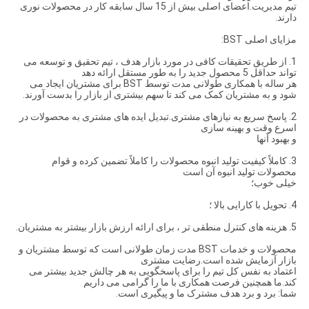
تیم مدیریت.اعضای اصلی بیش از 15 سال سابقه کار در محصولات نوری
دارند.
مزایای اصلی BST:
1. از طریق تحقیقات کافی در مورد بازار هدف ، تیم تحقیق و توسعه می
تواند حداقل 5 محصول جدید را به طور مستقل ارائه دهد
هر ساله با همکاری طولانی مدت توسط BST برای مشتریان ایجاد می
شود و به مشتریان کمک می کند تا سهم بیشتری از بازار را بدست آورند.
2. پاسخ سریع به نیازهای مشتری.تبدیل ایده های مشتری به محصولات در
اسرع وقت و بهینه سازی
و بهبود آنها
3. كاملاً كیفیت تولید انبوه محصولات را كاملاً تضمین كرده و قوام
محصولات تولید انبوه آن است
خیلی خوب؛
4. تحویل با کارایی بالا ؛
5. هزینه های کنترل منطقی تر ، برای ارائه ارزش بازار بیشتر به مشتریان.
محصولات و خدمات BST مدت زمان طولانی است که توسط مشتریان و
بازار آزمایش شده است.رضایت مشتری
اعتماد به نفس کل تیم را برای پاسخگویی به هر چالش جدید بیشتر می
کند.ما همچنین فرصت همکاری با ما را گرامی می داریم
شما: برد و برد هدف مشترک ما و پیگیری است.