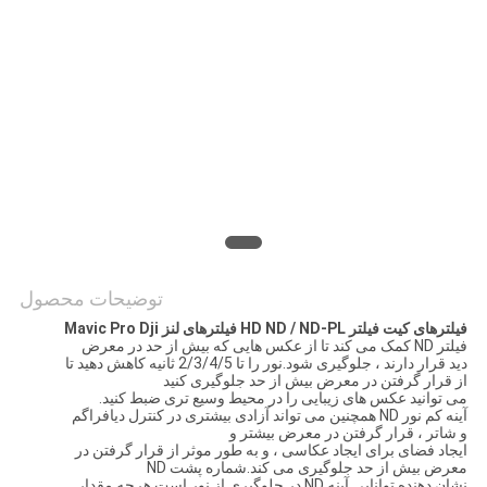
PRIVACY
POLICY
توضیحات محصول
فیلترهای کیت فیلتر HD ND / ND-PL فیلترهای لنز Mavic Pro Dji
فیلتر ND کمک می کند تا از عکس هایی که بیش از حد در معرض
دید قرار دارند ، جلوگیری شود.نور را تا 2/3/4/5 ثانیه کاهش دهید تا
از قرار گرفتن در معرض بیش از حد جلوگیری کنید
می توانید عکس های زیبایی را در محیط وسیع تری ضبط کنید.
آینه کم نور ND همچنین می تواند آزادی بیشتری در کنترل دیافراگم
و شاتر ، قرار گرفتن در معرض بیشتر و
ایجاد فضای برای ایجاد عکاسی ، و به طور موثر از قرار گرفتن در
معرض بیش از حد جلوگیری می کند.شماره پشت ND
نشان دهنده توانایی آینه ND در جلوگیری از نور است.هرچه مقدار