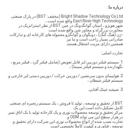
درباره ما:
Bright Shadow Technology Co.Ltd (مخفف: BST) در پارک صنعتی
East River High Technology واقع شده است ،
شهر هویژو ، استان گوانگدونگ در چین.BST از نظر استراتژیک در
مجاورت بزرگراه و مجاور شن واقع شده است
-ژن (هنگ کنگ) ، دونگوان و گوانگژو.محموله های کارخانه ای و تدارکات
صادراتی بسیار راحت است و ما نیز
همچنین دارای مزیت اشتغال هستند.
تجارت اصلی:
1. سیستم فیلتر دوربین لنز قابل تعویض (شامل فیلتر گرد ، فیلتر مربع ،
نگهدارنده و سیستم فیلتر سینما) ،
2. هواپیمای بدون سرنشین / دوربین حرکت / دوربین دستی لنز خارجی و
سیستم فیلتر شیطان ،
3. شیشه عینک آفتابی
BST از تحقیق و توسعه ، تولید تا فروش ، یک سیستم زنجیره ای صنعتی
کامل تشکیل داده است.این یک
مرکز تحقیق و توسعه محصولات نوری و یک کارخانه تولید با یک اتاق تمیز
در هزار سطح.این می تواند ODM و
تجارت نصب شده از انواع محصولات نوری.این شرکت دارای تحقیق و
توسعه ، فناوری و کیفیت کاملاً تخصصی است