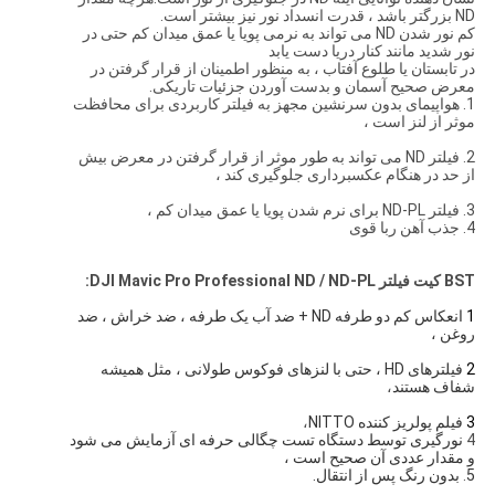
ND بزرگتر باشد ، قدرت انسداد نور نیز بیشتر است.
کم نور شدن ND می تواند به نرمی پویا یا عمق میدان کم حتی در
نور شدید مانند کنار دریا دست یابد
در تابستان یا طلوع آفتاب ، به منظور اطمینان از قرار گرفتن در
معرض صحیح آسمان و بدست آوردن جزئیات تاریکی.
1. هواپیمای بدون سرنشین مجهز به فیلتر کاربردی برای محافظت
موثر از لنز است ،
2. فیلتر ND می تواند به طور موثر از قرار گرفتن در معرض بیش
از حد در هنگام عکسبرداری جلوگیری کند ،
3. فیلتر ND-PL برای نرم شدن پویا یا عمق میدان کم ،
4. جذب آهن ربا قوی
BST
کیت فیلتر DJI Mavic Pro Professional ND / ND-PL:
1
انعکاس کم دو طرفه ND + ضد آب یک طرفه ، ضد خراش ، ضد 
روغن ،
2
فیلترهای HD ، حتی با لنزهای فوکوس طولانی ، مثل همیشه 
شفاف هستند
،
3
فیلم پولریز کننده NITTO
،
4
نورگیری توسط دستگاه تست چگالی حرفه ای آزمایش می شود 
و مقدار عددی آن صحیح است ،
5
.
بدون رنگ پس از انتقال.