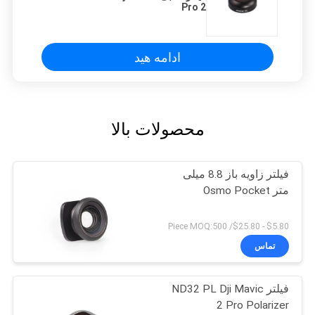
Pro 2
ادامه هید
محصولات بالا
فیلتر زاویه باز 8.8 میلی
متر Osmo Pocket
$5.80 - $25.80/ Piece MOQ:500
تماس
فیلتر ND32 PL Dji Mavic
2 Pro Polarizer