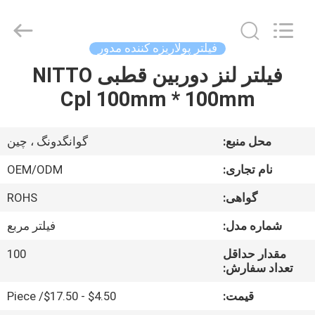
Bright
Shadow
Technology
Ltd..
All
فیلتر پولاریزه کننده مدور
Rights
Reserved.
فیلتر لنز دوربین قطبی NITTO
صفحه
Cpl 100mm * 100mm
اصلی
محصولات
محل منبع:
گوانگدونگ ، چین
نام تجاری:
OEM/ODM
درباره
گواهی:
ROHS
ما
شماره مدل:
فیلتر مربع
تور
مقدار حداقل
100
تعداد سفارش:
کارخانه
قیمت:
$4.50 - $17.50/ Piece