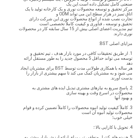
صنعتی کامل تشکیل داده است.این یک
مرکز تحقیق و توسعه محصولات نوری و یک کارخانه تولید با یک
اتاق تمیز در هزار سطح.این می تواند ODM و
تجارت نصب شده از انواع محصولات نوری.این شرکت دارای
تحقیق و توسعه ، فناوری و کیفیت کاملاً تخصصی است
تیم مدیریت.اعضای اصلی بیش از 15 سال سابقه کار در محصولات
نوری دارند.
مزایای اصلی BST:
1. از طریق تحقیقات کافی در مورد بازار هدف ، تیم تحقیق و
توسعه می تواند حداقل 5 محصول جدید را به طور مستقل ارائه
دهد
هر ساله با همکاری طولانی مدت توسط BST برای مشتریان ایجاد
می شود و به مشتریان کمک می کند تا سهم بیشتری از بازار را
بدست آورند.
2. پاسخ سریع به نیازهای مشتری.تبدیل ایده های مشتری به
محصولات در اسرع وقت و بهینه سازی
و بهبود آنها
3. كاملاً كیفیت تولید انبوه محصولات را كاملاً تضمین كرده و قوام
محصولات تولید انبوه آن است
خیلی خوب؛
4. تحویل با کارایی بالا ؛
5. هزینه های کنترل منطقی تر ، برای ارائه ارزش بازار بیشتر به