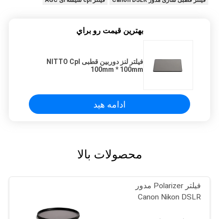
فیلتر قطبی سازی مدور Canon DSLR
فیلتر cpl شیشه ای AGC
بهترين قيمت رو براي
فیلتر لنز دوربین قطبی NITTO Cpl
100mm * 100mm
ادامه هید
محصولات بالا
فیلتر Polarizer مدور
Canon Nikon DSLR