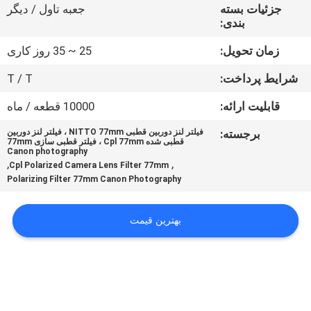
کنترل
جزئیات بسته
جعبه تاول / دیگر
بندی:
کیفیت
زمان تحویل:
25 ~ 35 روز کاری
با
شرایط پرداخت:
T / T
ما
قابلیت ارائه:
10000 قطعه / ماه
تماس
برجسته:
فیلتر لنز دوربین قطبی NITTO 77mm ، فیلتر لنز دوربین
قطبی شده Cpl 77mm ، فیلتر قطبی سازی 77mm
بگیرید
Canon photography
,
,
Cpl Polarized Camera Lens Filter 77mm
Polarizing Filter 77mm Canon Photography
درخواست
نقل
بهترین قیمت
قول
نقشه
سایت