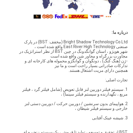
درباره ما:
Bright Shadow Technology Co.Ltd (مخفف: BST) در پارک
صنعتی East River High Technology واقع شده است ،
شهر هویژو ، استان گوانگدونگ در چین.BST از نظر استراتژیک در
مجاورت بزرگراه و مجاور شن واقع شده است
-ژن (هنگ کنگ) ، دونگوان و گوانگژو.محموله های کارخانه ای و
تدارکات صادراتی بسیار راحت است و ما نیز
همچنین دارای مزیت اشتغال هستند.
تجارت اصلی:
1. سیستم فیلتر دوربین لنز قابل تعویض (شامل فیلتر گرد ، فیلتر
مربع ، نگهدارنده و سیستم فیلتر سینما) ،
2. هواپیمای بدون سرنشین / دوربین حرکت / دوربین دستی لنز
خارجی و سیستم فیلتر شیطان ،
3. شیشه عینک آفتابی
BST از تحقیق و توسعه ، تولید تا فروش ، یک سیستم زنجیره ای