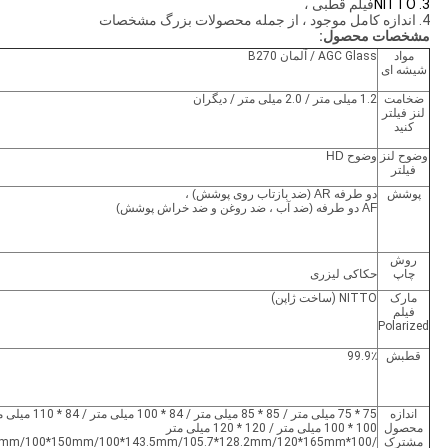
3. NITTO
فیلم قطبی ،
4. اندازه کامل موجود ، از جمله محصولات بزرگ مشخصات
مشخصات محصول:
مواد
AGC Glass / آلمان B270
شیشه ای
ضخامت
1.2 میلی متر / 2.0 میلی متر / دیگران
لنز فیلتر
کنید
وضوح لنز
وضوح HD
فیلتر
پوشش
دو طرفه
AR (ضد بازتاب روی پوشش) ،
AF دو طرفه (ضد آب ، ضد روغن و ضد خراش پوشش)
روش
چاپ
حکاکی لیزری
مارک
NITTO (ساخت ژاپن)
فیلم
Polarized
قطبش
99.9٪
اندازه
75 * 75 میلی متر / 85 * 85 میلی متر / 84 * 100 
محصول
100 * 100 میلی متر / 120 * 120 میلی متر
مشترک
/100*125mm/100*150mm/100*143.5mm/105.7*128.2mm/120*165mm