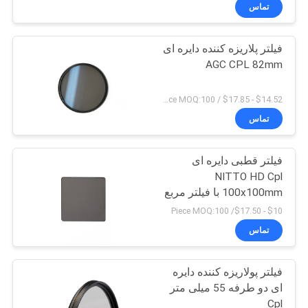
کنترل
تماس
کیفیت
فیلتر پلاریزه کننده دایره ای
AGC CPL 82mm
با
ما
$14.52 - $17.85 / Piece MOQ:100
تماس
تماس
بگیرید
فیلتر قطبی دایره ای
NITTO HD Cpl
درخواست
100x100mm با فیلتر مربع
CPL
نقل
$10 - $17.50/ Piece MOQ:100
تماس
قول
فیلتر پولاریزه کننده دایره
نقشه
ای دو طرفه 55 میلی متر
سایت
Cpl