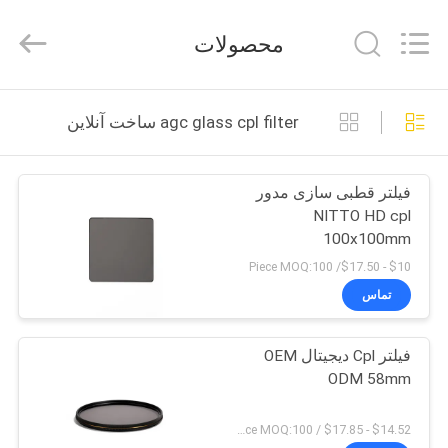
Bright
Shadow
Technology
محصولات
Ltd..
All
Rights
Reserved.
صفحه
agc glass cpl filter ساخت آنلاین
اصلی
فیلتر قطبی سازی مدور
محصولات
NITTO HD cpl
100x100mm
درباره
$10 - $17.50/ Piece MOQ:100
ما
تماس
فیلتر Cpl دیجیتال OEM
تور
ODM 58mm
کارخانه
$14.52 - $17.85 / Piece MOQ:100