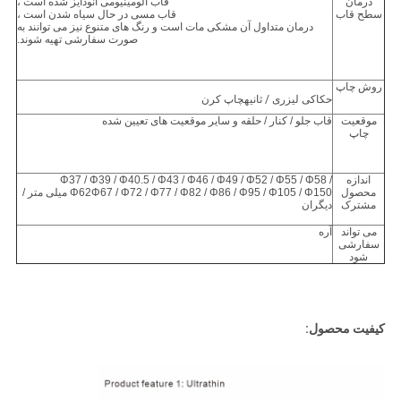
درمان
قاب آلومینیومی آنودایز شده است ،
سطح قاب
قاب مسی در حال سیاه شدن است ،
درمان متداول آن مشکی مات است و رنگ های متنوع نیز می توانند به
صورت سفارشی تهیه شوند.
روش چاپ
حکاکی لیزری
/ ثانیه
چاپ کرن
موقعیت
قاب جلو / کنار / حلقه و سایر موقعیت های تعیین شده
چاپ
اندازه
Φ37 / Φ39 / Φ40.5 / Φ43 / Φ46 / Φ49 / Φ52 / Φ55 / Φ58 /
محصول
Φ62Φ67 / Φ72 / Φ77 / Φ82 / Φ86 / Φ95 / Φ105 / Φ150 میلی متر /
مشترک
دیگران
می تواند
آره
سفارشی
شود
کیفیت محصول: