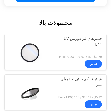
محصولات بالا
فیلترهای لنز دوربین UV
L41
$3.50 - $15.50/ Piece MOQ:100
تماس
فیلتر تراکم خنثی 82 میلی
متر
$6.22 - $20.18 / Piece MOQ:100
تماس