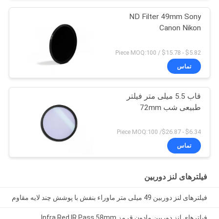
ND Filter 49mm Sony
Canon Nikon
$5.82 - $15.78 / Piece MOQ:100
تماس
قاب 5.5 میلی متر فیلتر
طبیعی شب 72mm
$6.34 - $26.87/ Piece MOQ:100
تماس
فیلترهای لنز دوربین
فیلترهای لنز دوربین 49 میلی متر ماوراء بنفش با پوشش چند لایه مقاوم
فیلترهای لنز دوربین مادون قرمز Infra Red IR Pass 58mm