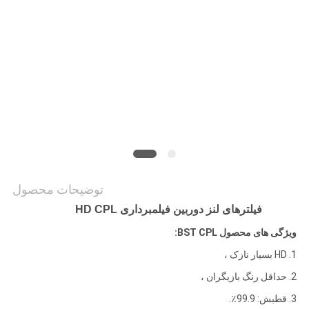
PRIVACY
POLICY
توضیحات محصول
فیلترهای لنز دوربین فیلمبرداری HD CPL
ویژگی های محصول BST CPL:
1. HD بسیار نازک ،
2. حداقل رنگ بازیگران ،
3. قطبش: 99.9٪.