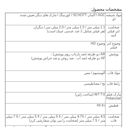
مشخصات محصول:
مواد شیشه
AGC / آلمان SCHOTT / کورنینگ / مارک های دیگر تعیین شده
ای
ضخامت
1.1 میلی متر / 1.5 میلی متر / 2.0 میلی متر / دیگران
لنز فیلتر
(هر فیلتر شامل 2 عدد عدسی عینک است)
کنید
وضوح لنز
وضوح HD
فیلتر
پوشش
AR دو طرفه (ضد بازتاب روی پوشش) ،
AF دو طرفه (ضد آب ، ضد روغن و ضد خراش پوشش)
مواد قاب
آلومینیوم / مس
رابط قاب
نخ / مغناطیسی
مارک فیلم
NITTO (ساخت ژاپن)
Polarized
قطبش
99.9٪
ضخامت
4.5 میلی متر / 4.75 میلی متر / 5.5 میلی متر / 5.9 میلی متر / 7.0 میلی
قاب
متر / 7.5 میلی متر (ضخامت را می توان سفارشی کرد)