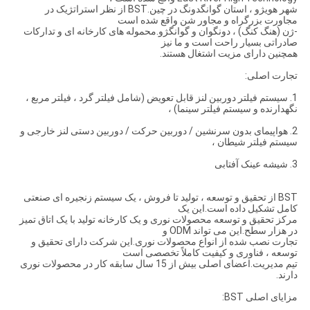
شهر هویژو ، استان گوانگدونگ در چین.BST از نظر استراتژیک در
مجاورت بزرگراه و مجاور شن واقع شده است
-ژن (هنگ کنگ) ، دونگوان و گوانگژو.محموله های کارخانه ای و تدارکات
صادراتی بسیار راحت است و ما نیز
همچنین دارای مزیت اشتغال هستند.
تجارت اصلی:
1. سیستم فیلتر دوربین لنز قابل تعویض (شامل فیلتر گرد ، فیلتر مربع ،
نگهدارنده و سیستم فیلتر سینما) ،
2. هواپیمای بدون سرنشین / دوربین حرکت / دوربین دستی لنز خارجی و
سیستم فیلتر شیطان ،
3. شیشه عینک آفتابی
BST از تحقیق و توسعه ، تولید تا فروش ، یک سیستم زنجیره ای صنعتی
کامل تشکیل داده است.این یک
مرکز تحقیق و توسعه محصولات نوری و یک کارخانه تولید با یک اتاق تمیز
در هزار سطح.این می تواند ODM و
تجارت نصب شده از انواع محصولات نوری.این شرکت دارای تحقیق و
توسعه ، فناوری و کیفیت کاملاً تخصصی است
تیم مدیریت.اعضای اصلی بیش از 15 سال سابقه کار در محصولات نوری
دارند.
مزایای اصلی BST: