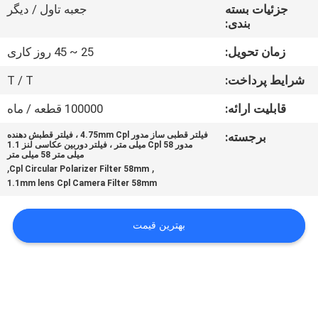
کنترل
جزئیات بسته
جعبه تاول / دیگر
بندی:
کیفیت
زمان تحویل:
25 ~ 45 روز کاری
با
شرایط پرداخت:
T / T
ما
قابلیت ارائه:
100000 قطعه / ماه
تماس
برجسته:
فیلتر قطبی ساز مدور 4.75mm Cpl ، فیلتر قطبش دهنده
مدور Cpl 58 میلی متر ، فیلتر دوربین عکاسی لنز 1.1
بگیرید
میلی متر 58 میلی متر
,
,
Cpl Circular Polarizer Filter 58mm
1.1mm lens Cpl Camera Filter 58mm
درخواست
نقل
بهترین قیمت
قول
نقشه
سایت