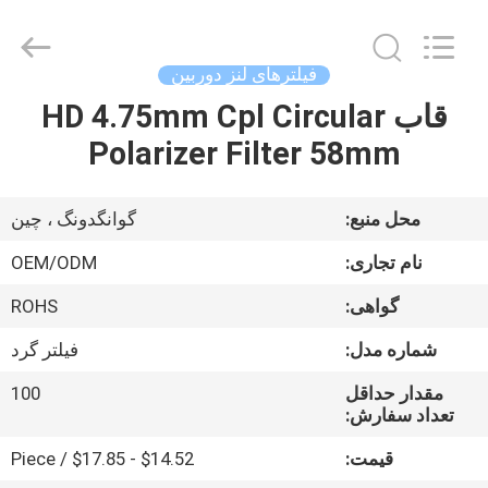
Bright
Shadow
Technology
Ltd..
All
فیلترهای لنز دوربین
Rights
Reserved.
قاب HD 4.75mm Cpl Circular
صفحه
Polarizer Filter 58mm
اصلی
محصولات
محل منبع:
گوانگدونگ ، چین
نام تجاری:
OEM/ODM
درباره
گواهی:
ROHS
ما
شماره مدل:
فیلتر گرد
تور
مقدار حداقل
100
تعداد سفارش:
کارخانه
قیمت:
$14.52 - $17.85 / Piece