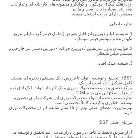
-ژن (هنگ کنگ) ، دونگوان و گوانگژو.محموله های کارخانه ای و تدارکات
صادراتی بسیار راحت است و ما نیز
همچنین دارای مزیت اشتغال هستند.
تجارت اصلی:
1. سیستم فیلتر دوربین لنز قابل تعویض (شامل فیلتر گرد ، فیلتر مربع ،
نگهدارنده و سیستم فیلتر سینما) ،
2. هواپیمای بدون سرنشین / دوربین حرکت / دوربین دستی لنز خارجی و
سیستم فیلتر شیطان ،
3. شیشه عینک آفتابی
BST از تحقیق و توسعه ، تولید تا فروش ، یک سیستم زنجیره ای صنعتی
کامل تشکیل داده است.این یک
مرکز تحقیق و توسعه محصولات نوری و یک کارخانه تولید با یک اتاق تمیز
در هزار سطح.این می تواند ODM و
تجارت نصب شده از انواع محصولات نوری.این شرکت دارای تحقیق و
توسعه ، فناوری و کیفیت کاملاً تخصصی است
تیم مدیریت.اعضای اصلی بیش از 15 سال سابقه کار در محصولات نوری
دارند.
مزایای اصلی BST:
1. از طریق تحقیقات کافی در مورد بازار هدف ، تیم تحقیق و توسعه می
تواند حداقل 5 محصول جدید را به طور مستقل ارائه دهد