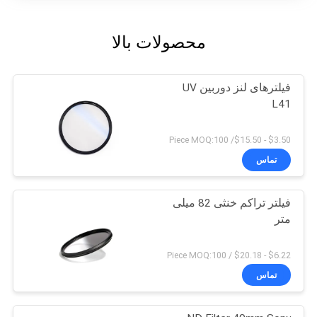
محصولات بالا
فیلترهای لنز دوربین UV
L41
$3.50 - $15.50/ Piece MOQ:100
تماس
فیلتر تراکم خنثی 82 میلی
متر
$6.22 - $20.18 / Piece MOQ:100
تماس