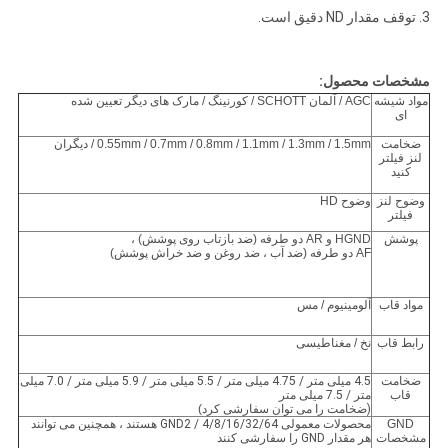
3. توقف مقدار ND دقیق است.
مشخصات محصول:
مواد شیشه
AGC / آلمان SCHOTT / کورنینگ / مارک های دیگر تعیین شده
ای
ضخامت
0.55mm / 0.7mm / 0.8mm / 1.1mm / 1.3mm / 1.5mm / دیگران
لنز فیلتر
کنید
وضوح لنز
وضوح HD
فیلتر
پوشش
HGND و AR دو طرفه (ضد بازتاب روی پوشش) ،
AF دو طرفه (ضد آب ، ضد روغن و ضد خراش پوشش)
مواد قاب
آلومینیوم / مس
رابط قاب
نخ / مغناطیسی
ضخامت
4.5 میلی متر / 4.75 میلی متر / 5.5 میلی متر / 5.9 میلی متر / 7.0 میلی
قاب
متر / 7.5 میلی متر
(ضخامت را می توان سفارشی کرد
)
GND
محصولات معمولی GND2 / 4/8/16/32/64 هستند ، همچنین می توانند
مشخصات
هر مقدار GND را سفارشی کنند