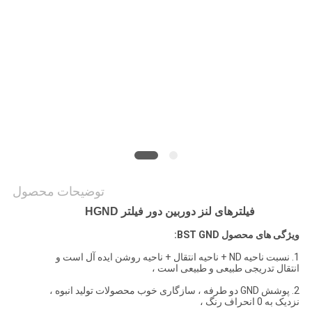
PRIVACY
POLICY
توضیحات محصول
فیلترهای لنز دوربین دور فیلتر HGND
ویژگی های محصول BST GND:
1. نسبت ناحیه ND + ناحیه انتقال + ناحیه روشن ایده آل است و
انتقال تدریجی طبیعی و طبیعی است ،
2. پوشش GND دو طرفه ، سازگاری خوب محصولات تولید انبوه ،
نزدیک به 0 انحراف رنگ ،