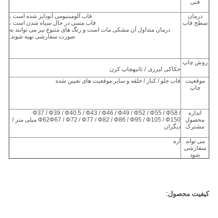
فنی
درمان
قاب آلومینیومی آنودایز شده است ،
سطح قاب
قاب مسی در حال سیاه شدن است ،
درمان متداول آن مشکی مات است و رنگ های متنوع نیز می توانند به
صورت سفارشی تهیه شوند.
روش چاپ
حکاکی لیزری
/ ثانیه
چاپ کرن
موقعیت
قاب جلو / کنار / حلقه و سایر موقعیت های تعیین شده
چاپ
اندازه
Φ37 / Φ39 / Φ40.5 / Φ43 / Φ46 / Φ49 / Φ52 / Φ55 / Φ58 /
محصول
Φ62Φ67 / Φ72 / Φ77 / Φ82 / Φ86 / Φ95 / Φ105 / Φ150 میلی متر /
مشترک
دیگران
می تواند
آره
سفارشی
شود
کیفیت محصول: