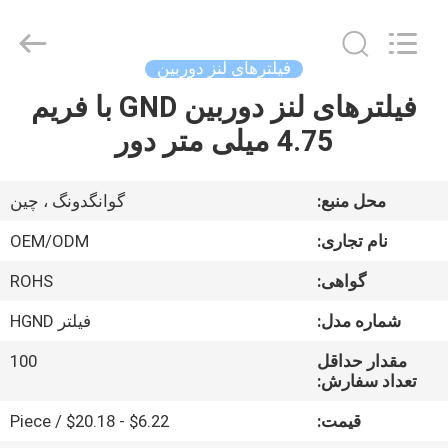
Bright
Shadow
Technology
Ltd..
All
فیلترهای لنز دوربین
Rights
Reserved.
فیلترهای لنز دوربین GND با فریم
صفحه
4.75 میلی متر دور
اصلی
محصولات
محل منبع:
گوانگدونگ ، چین
نام تجاری:
OEM/ODM
درباره
گواهی:
ROHS
ما
شماره مدل:
فیلتر HGND
تور
مقدار حداقل
100
تعداد سفارش:
کارخانه
قیمت:
$6.22 - $20.18 / Piece