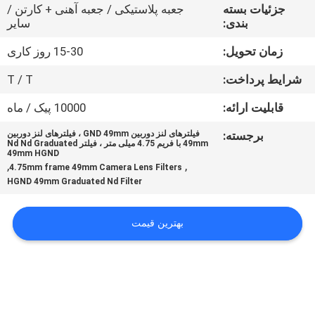
کنترل
جزئیات بسته
جعبه پلاستیکی / جعبه آهنی + کارتن /
بندی:
سایر
کیفیت
زمان تحویل:
15-30 روز کاری
با
شرایط پرداخت:
T / T
ما
قابلیت ارائه:
10000 پیک / ماه
تماس
برجسته:
فیلترهای لنز دوربین GND 49mm ، فیلترهای لنز دوربین
49mm با فریم 4.75 میلی متر ، فیلتر Nd Nd Graduated
بگیرید
49mm HGND
,
,
4.75mm frame 49mm Camera Lens Filters
HGND 49mm Graduated Nd Filter
درخواست
نقل
بهترین قیمت
قول
نقشه
سایت