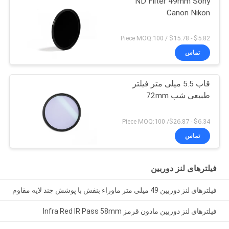
ND Filter 49mm Sony
Canon Nikon
$5.82 - $15.78 / Piece MOQ:100
تماس
قاب 5.5 میلی متر فیلتر
طبیعی شب 72mm
$6.34 - $26.87/ Piece MOQ:100
تماس
فیلترهای لنز دوربین
فیلترهای لنز دوربین 49 میلی متر ماوراء بنفش با پوشش چند لایه مقاوم
فیلترهای لنز دوربین مادون قرمز Infra Red IR Pass 58mm