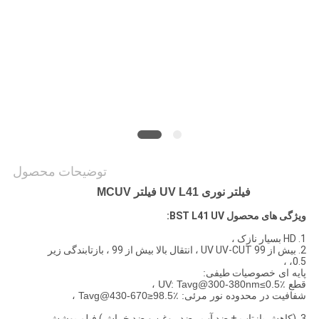
PRIVACY
POLICY
توضیحات محصول
فیلتر نوری UV L41 فیلتر MCUV
ویژگی های محصول BST L41 UV:
1. HD بسیار نازک ،
2. بیش از 99 UV UV-CUT ، انتقال بالا بیش از 99 ، بازتابندگی زیر
0.5، ،
پایه ای
خصوصیات طیفی
:
قطع UV: Tavg@300-380nm≤0.5٪ ،
شفافیت در محدوده نور مرئی: Tavg@430-670≥98.5٪ ،
3. (کاهش بازتاب + ضد آب ، ضد روغن و ضد خراش) فیلم پوشش