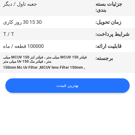
کنترل
جزئیات بسته
جعبه تاول / دیگر
بندی:
کیفیت
زمان تحویل:
30 15 30 روز کاری
با
شرایط پرداخت:
T / T
ما
قابلیت ارائه:
100000 قطعه / ماه
تماس
برجسته:
فیلتر MCUV 150 میلی متر ، فیلتر لنز MCUV 150 میلی
متر ، فیلتر مک Uv 150 میلی متر
بگیرید
,
,
150mm Mc Uv Filter
MCUV lens Filter 150mm
درخواست
بهترین قیمت
نقل
قول
نقشه
سایت