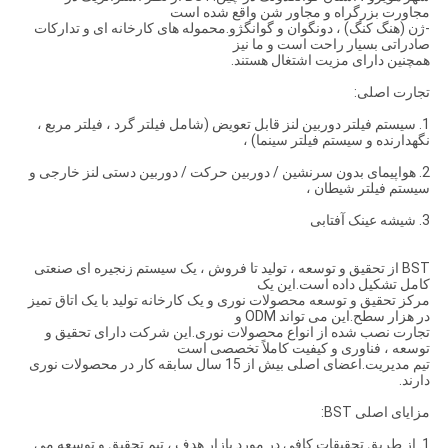
مجاورت بزرگراه و مجاور شن واقع شده است
-ژن (هنگ کنگ) ، دونگوان و گوانگژو.محموله های کارخانه ای و تدارکات
صادراتی بسیار راحت است و ما نیز
همچنین دارای مزیت اشتغال هستند.
تجارت اصلی:
1. سیستم فیلتر دوربین لنز قابل تعویض (شامل فیلتر گرد ، فیلتر مربع ،
نگهدارنده و سیستم فیلتر سینما) ،
2. هواپیمای بدون سرنشین / دوربین حرکت / دوربین دستی لنز خارجی و
سیستم فیلتر شیطان ،
3. شیشه عینک آفتابی
BST از تحقیق و توسعه ، تولید تا فروش ، یک سیستم زنجیره ای صنعتی
کامل تشکیل داده است.این یک
مرکز تحقیق و توسعه محصولات نوری و یک کارخانه تولید با یک اتاق تمیز
در هزار سطح.این می تواند ODM و
تجارت نصب شده از انواع محصولات نوری.این شرکت دارای تحقیق و
توسعه ، فناوری و کیفیت کاملاً تخصصی است
تیم مدیریت.اعضای اصلی بیش از 15 سال سابقه کار در محصولات نوری
دارند.
مزایای اصلی BST:
1. از طریق تحقیقات کافی در مورد بازار هدف ، تیم تحقیق و توسعه می