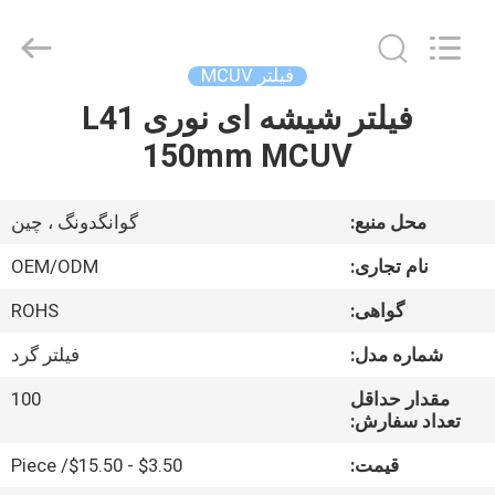
Bright
Shadow
Technology
Ltd..
All
فیلتر MCUV
Rights
Reserved.
فیلتر شیشه ای نوری L41
صفحه
150mm MCUV
اصلی
محصولات
محل منبع:
گوانگدونگ ، چین
نام تجاری:
OEM/ODM
درباره
گواهی:
ROHS
ما
شماره مدل:
فیلتر گرد
تور
مقدار حداقل
100
تعداد سفارش:
کارخانه
قیمت:
$3.50 - $15.50/ Piece