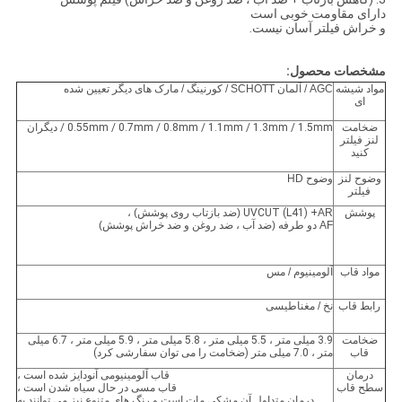
دارای مقاومت خوبی است
و خراش فیلتر آسان نیست.
مشخصات محصول:
مواد شیشه
AGC / آلمان SCHOTT / کورنینگ / مارک های دیگر تعیین شده
ای
ضخامت
0.55mm / 0.7mm / 0.8mm / 1.1mm / 1.3mm / 1.5mm / دیگران
لنز فیلتر
کنید
وضوح لنز
وضوح HD
فیلتر
پوشش
AR (ضد بازتاب روی پوشش) ،
UVCUT (L41) +
AF دو طرفه (ضد آب ، ضد روغن و ضد خراش پوشش)
مواد قاب
آلومینیوم / مس
رابط قاب
نخ / مغناطیسی
ضخامت
3.9 میلی متر ، 5.5 میلی متر ، 5.8 میلی متر ، 5.9 میلی متر ، 6.7 میلی
قاب
متر ، 7.0 میلی متر (ضخامت را می توان سفارشی کرد)
درمان
قاب آلومینیومی آنودایز شده است ،
سطح قاب
قاب مسی در حال سیاه شدن است ،
درمان متداول آن مشکی مات است و رنگ های متنوع نیز می توانند به