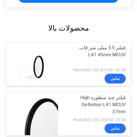
محصولات بالا
فیلتر 5.5 میلی متر قاب
L41 43mm MCUV
$3.50 - $15.50/ Piece MOQ:100
تماس
فیلتر چند منظوره High
Definition L41 MCUV
37mm
$3.50 - $15.50/ Piece MOQ:100
تماس