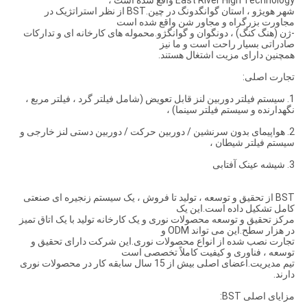
East River High Technology واقع شده است ،
شهر هویژو ، استان گوانگدونگ در چین.BST از نظر استراتژیک در
مجاورت بزرگراه و مجاور شن واقع شده است
-ژن (هنگ کنگ) ، دونگوان و گوانگژو.محموله های کارخانه ای و تدارکات
صادراتی بسیار راحت است و ما نیز
همچنین دارای مزیت اشتغال هستند.
تجارت اصلی:
1. سیستم فیلتر دوربین لنز قابل تعویض (شامل فیلتر گرد ، فیلتر مربع ،
نگهدارنده و سیستم فیلتر سینما) ،
2. هواپیمای بدون سرنشین / دوربین حرکت / دوربین دستی لنز خارجی و
سیستم فیلتر شیطان ،
3. شیشه عینک آفتابی
BST از تحقیق و توسعه ، تولید تا فروش ، یک سیستم زنجیره ای صنعتی
کامل تشکیل داده است.این یک
مرکز تحقیق و توسعه محصولات نوری و یک کارخانه تولید با یک اتاق تمیز
در هزار سطح.این می تواند ODM و
تجارت نصب شده از انواع محصولات نوری.این شرکت دارای تحقیق و
توسعه ، فناوری و کیفیت کاملاً تخصصی است
تیم مدیریت.اعضای اصلی بیش از 15 سال سابقه کار در محصولات نوری
دارند.
مزایای اصلی BST: