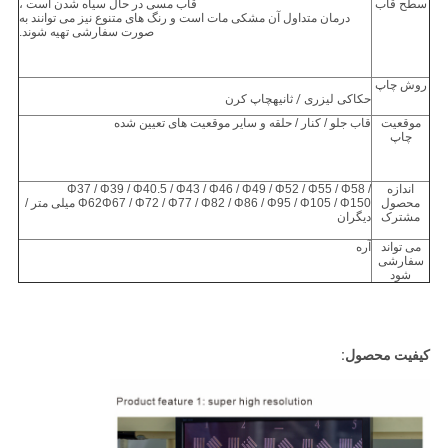
سطح قاب
قاب مسی در حال سیاه شدن است ،
درمان متداول آن مشکی مات است و رنگ های متنوع نیز می توانند به
صورت سفارشی تهیه شوند.
روش چاپ
حکاکی لیزری
/ ثانیه
چاپ کرن
موقعیت
قاب جلو / کنار / حلقه و سایر موقعیت های تعیین شده
چاپ
اندازه
Φ37 / Φ39 / Φ40.5 / Φ43 / Φ46 / Φ49 / Φ52 / Φ55 / Φ58 /
محصول
Φ62Φ67 / Φ72 / Φ77 / Φ82 / Φ86 / Φ95 / Φ105 / Φ150 میلی متر /
مشترک
دیگران
می تواند
آره
سفارشی
شود
کیفیت محصول: