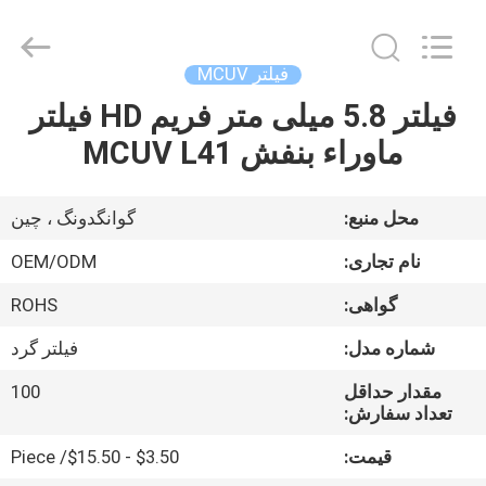
Bright
Shadow
Technology
Ltd..
All
فیلتر MCUV
Rights
Reserved.
فیلتر 5.8 میلی متر فریم HD فیلتر
صفحه
ماوراء بنفش MCUV L41
اصلی
محصولات
محل منبع:
گوانگدونگ ، چین
نام تجاری:
OEM/ODM
درباره
گواهی:
ROHS
ما
شماره مدل:
فیلتر گرد
تور
مقدار حداقل
100
تعداد سفارش:
کارخانه
قیمت:
$3.50 - $15.50/ Piece