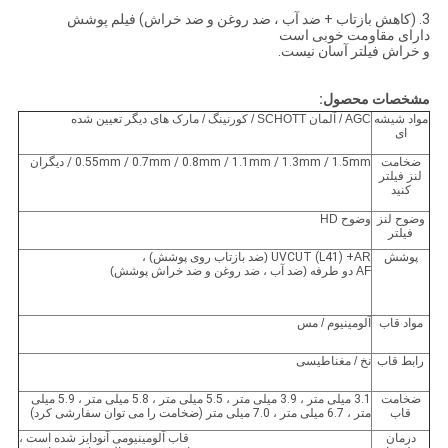
3. (کاهش بازتاب + ضد آب ، ضد روغن و ضد خراش) فیلم پوشش
دارای مقاومت خوبی است
و خراش فیلتر آسان نیست.
مشخصات محصول:
مواد شیشه
AGC / آلمان SCHOTT / کورنینگ / مارک های دیگر تعیین شده
ای
ضخامت
0.55mm / 0.7mm / 0.8mm / 1.1mm / 1.3mm / 1.5mm / دیگران
لنز فیلتر
کنید
وضوح لنز
وضوح HD
فیلتر
پوشش
AR (ضد بازتاب روی پوشش) ،
UVCUT (L41) +
AF دو طرفه (ضد آب ، ضد روغن و ضد خراش پوشش)
مواد قاب
آلومینیوم / مس
رابط قاب
نخ / مغناطیسی
ضخامت
3.1 میلی متر ، 3.9 میلی متر ، 5.5 میلی متر ، 5.8 میلی متر ، 5.9 میلی
قاب
متر ، 6.7 میلی متر ، 7.0 میلی متر (ضخامت را می توان سفارشی کرد)
درمان
قاب آلومینیومی آنودایز شده است ،