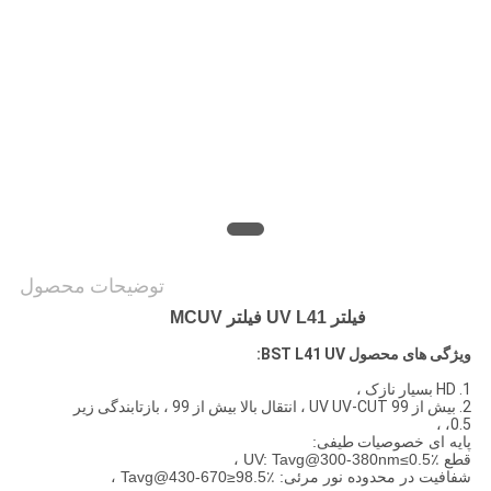
PRIVACY
POLICY
توضیحات محصول
فیلتر UV L41 فیلتر MCUV
ویژگی های محصول BST L41 UV:
1. HD بسیار نازک ،
2. بیش از 99 UV UV-CUT ، انتقال بالا بیش از 99 ، بازتابندگی زیر
0.5، ،
پایه ای
خصوصیات طیفی
:
قطع UV: Tavg@300-380nm≤0.5٪ ،
شفافیت در محدوده نور مرئی: Tavg@430-670≥98.5٪ ،