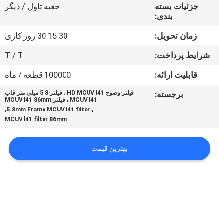
کنترل
جزئیات بسته
جعبه تاول / دیگر
بندی:
کیفیت
زمان تحویل:
30 15 30 روز کاری
با
شرایط پرداخت:
T / T
ما
قابلیت ارائه:
100000 قطعه / ماه
تماس
برجسته:
فیلتر وضوح HD MCUV l41 ، فیلتر 5.8 میلی متر قاب
MCUV l41 ، فیلتر MCUV l41 86mm
بگیرید
,
,
5.8mm Frame MCUV l41 filter
MCUV l41 filter 86mm
درخواست
بهترین قیمت
نقل
قول
نقشه
سایت