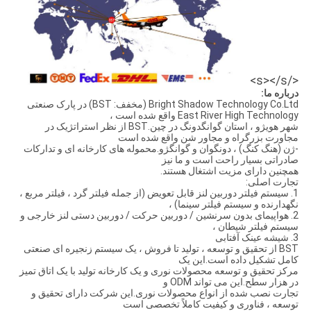
</s></s>
درباره ما:
Bright Shadow Technology Co.Ltd (مخفف: BST) در پارک صنعتی
East River High Technology واقع شده است ،
شهر هویژو ، استان گوانگدونگ در چین.BST از نظر استراتژیک در
مجاورت بزرگراه و مجاور شن واقع شده است
-ژن (هنگ کنگ) ، دونگوان و گوانگژو.محموله های کارخانه ای و تدارکات
صادراتی بسیار راحت است و ما نیز
همچنین دارای مزیت اشتغال هستند.
تجارت اصلی:
1. سیستم فیلتر دوربین لنز قابل تعویض (از جمله فیلتر گرد ، فیلتر مربع ،
نگهدارنده و سیستم فیلتر سینما) ،
2. هواپیمای بدون سرنشین / دوربین حرکت / دوربین دستی لنز خارجی و
سیستم فیلتر شیطان ،
3. شیشه عینک آفتابی
BST از تحقیق و توسعه ، تولید تا فروش ، یک سیستم زنجیره ای صنعتی
کامل تشکیل داده است.این یک
مرکز تحقیق و توسعه محصولات نوری و یک کارخانه تولید با یک اتاق تمیز
در هزار سطح.این می تواند ODM و
تجارت نصب شده از انواع محصولات نوری.این شرکت دارای تحقیق و
توسعه ، فناوری و کیفیت کاملاً تخصصی است