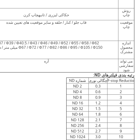
روش
چاپ
حکاکی لیزری
/ ثانیه
چاپ کرن
موقعیت
قاب جلو / کنار / حلقه و سایر موقعیت های تعیین شده
چاپ
اندازه
7 / Φ39 / Φ40.5 / Φ43 / Φ46 / Φ49 / Φ52 / Φ55 / Φ58 / Φ62 /
محصول
Φ67 / Φ72 / Φ77 / Φ82 / Φ86 / Φ95 / Φ105 / Φ150 میلی متر / دیگران
مشترک
می تواند
آره
سفارشی
شود
رتبه بندی فیلترهای ND:
F-stop Reductio
چگالی نوری
شماره ND
ND 2
0.3
1
ND 4
0.6
2
ND 8
0.9
3
ND 16
1.2
4
ND 32
1.5
5
ND 64
1.8
6
ND 128
2.1
7
ND 256
2.4
8
ND 512
2.7
9
ND 1024
3.0
10