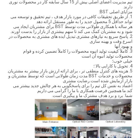
تیم مدیریت.اعضای اصلی بیش از 15 سال سابقه کار در محصولات نوری
دارند.
مزایای اصلی BST:
1. از طریق تحقیقات کافی در مورد بازار هدف ، تیم تحقیق و توسعه می
تواند حداقل 5 محصول جدید را به طور مستقل ارائه دهد
هر ساله با همکاری طولانی مدت توسط BST برای مشتریان ایجاد می
شود و به مشتریان کمک می کند تا سهم بیشتری از بازار را بدست آورند.
2. پاسخ سریع به نیازهای مشتری.تبدیل ایده های مشتری به محصولات در
اسرع وقت و بهینه سازی
و بهبود آنها
3. كاملاً كیفیت تولید انبوه محصولات را كاملاً تضمین كرده و قوام
محصولات تولید انبوه آن است
خیلی خوب؛
4. تحویل با کارایی بالا ؛
5. هزینه های کنترل منطقی تر ، برای ارائه ارزش بازار بیشتر به مشتریان.
محصولات و خدمات BST مدت زمان طولانی است که توسط مشتریان و
بازار آزمایش شده است.رضایت مشتری
اعتماد به نفس کل تیم را برای پاسخگویی به هر چالش جدید بیشتر می
کند.ما همچنین فرصت همکاری با ما را گرامی می داریم
شما: برد و برد هدف مشترک ما و پیگیری است.