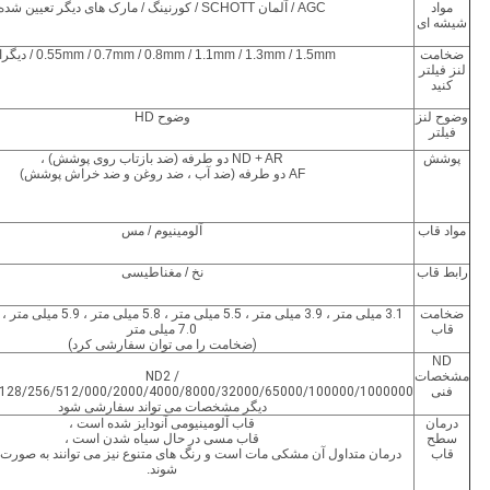
مواد
AGC / آلمان SCHOTT / کورنینگ / مارک های دیگر تعیین شده
شیشه ای
ضخامت
0.55mm / 0.7mm / 0.8mm / 1.1mm / 1.3mm / 1.5mm / دیگران
لنز فیلتر
کنید
وضوح لنز
وضوح HD
فیلتر
پوشش
ND + AR دو طرفه (ضد بازتاب روی پوشش) ،
AF دو طرفه (ضد آب ، ضد روغن و ضد خراش پوشش)
مواد قاب
آلومینیوم / مس
رابط قاب
نخ / مغناطیسی
ضخامت
قاب
7.0 میلی متر
(ضخامت را می توان سفارشی کرد)
ND
مشخصات
ND2 /
فنی
/128/256/512/000/2000/4000/8000/32000/65000/100000/1000000
دیگر
مشخصات
می تواند سفارشی شود
درمان
قاب آلومینیومی آنودایز شده است ،
سطح
قاب مسی در حال سیاه شدن است ،
قاب
درمان متداول آن مشکی مات است و رنگ های متنوع نیز می توانند به صورت
شوند.