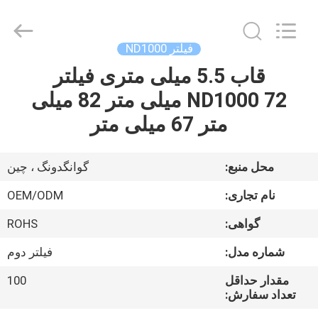
Bright
Shadow
Technology
Ltd..
All
فیلتر ND1000
Rights
Reserved.
قاب 5.5 میلی متری فیلتر
صفحه
ND1000 72 میلی متر 82 میلی
اصلی
متر 67 میلی متر
محصولات
محل منبع:
گوانگدونگ ، چین
درباره
نام تجاری:
OEM/ODM
ما
گواهی:
ROHS
شماره مدل:
فیلتر دوم
تور
کارخانه
مقدار حداقل
100
تعداد سفارش: