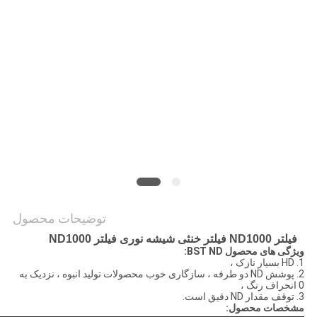
PRIVACY
POLICY
توضیحات محصول
فیلتر ND1000 فیلتر خنثی شیشه نوری فیلتر ND1000
ویژگی های محصول BST ND:
1. HD بسیار نازک ،
2. پوشش ND دو طرفه ، سازگاری خوب محصولات تولید انبوه ، نزدیک به
0 انحراف رنگ ،
3. توقف مقدار ND دقیق است.
مشخصات محصول: