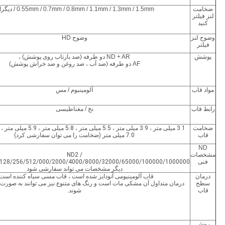
ضخامت
0.55mm / 0.7mm / 0.8mm / 1.1mm / 1.3mm / 1.5mm / دیگران
لنز فیلتر
کنید
وضوح لنز
وضوح HD
فیلتر
پوشش
ND + AR دو طرفه (ضد بازتاب روی پوشش) ،
AF دو طرفه (ضد آب ، ضد روغن و ضد خراش پوشش)
مواد قاب
آلومینیوم / مس
رابط قاب
نخ / مغناطیسی
ضخامت
قاب
7.0 میلی متر (ضخامت را می توان سفارشی کرد)
ND
مشخصات
ND2 /
فنی
/128/256/512/000/2000/4000/8000/32000/65000/100000/1000000
دیگر
مشخصات
می تواند سفارشی شود
درمان
قاب آلومینیومی آنودایز شده است ، قاب مسی سیاه کننده است 
سطح
درمان متداول آن مشکی مات است و رنگ های متنوع نیز می توانند به صورت
قاب
شوند.
روش