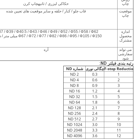
چاپ
حکاکی لیزری
/ ثانیه
چاپ کرن
موقعیت
قاب جلو / کنار / حلقه و سایر موقعیت های تعیین شده
چاپ
اندازه
7 / Φ39 / Φ40.5 / Φ43 / Φ46 / Φ49 / Φ52 / Φ55 / Φ58 / Φ62 /
محصول
Φ67 / Φ72 / Φ77 / Φ82 / Φ86 / Φ95 / Φ105 / Φ150 میلی متر / دیگران
مشترک
می تواند
آره
سفارشی
شود
رتبه بندی فیلتر ND:
F-stop Reductio
چگالی نوری
شماره ND
ND 2
0.3
1
ND 4
0.6
2
ND 8
0.9
3
ND 16
1.2
4
ND 32
1.5
5
ND 64
1.8
6
ND 128
2.1
7
ND 256
2.4
8
ND 512
2.7
9
ND 1024
3.0
10
ND 2048
3.3
11
ND 4096
3.6
12