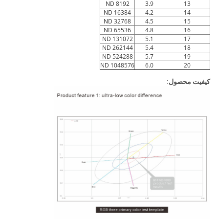
ND 8192
3.9
13
ND 16384
4.2
14
ND 32768
4.5
15
ND 65536
4.8
16
ND 131072
5.1
17
ND 262144
5.4
18
ND 524288
5.7
19
ND 1048576
6.0
20
کیفیت محصول: