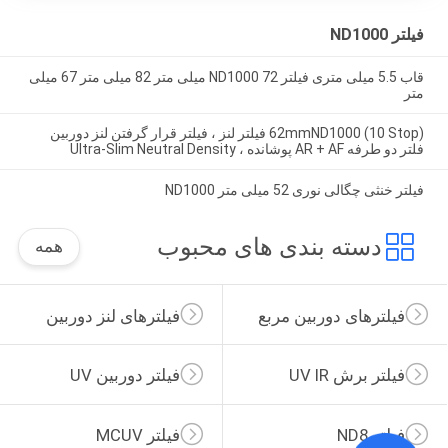
فیلتر ND1000
قاب 5.5 میلی متری فیلتر ND1000 72 میلی متر 82 میلی متر 67 میلی
متر
62mmND1000 (10 Stop) فیلتر لنز ، فیلتر قرار گرفتن لنز دوربین
فلتر دو طرفه AR + AF پوشانده ، Ultra-Slim Neutral Density
فیلتر خنثی چگالی نوری 52 میلی متر ND1000
دسته بندی های محبوب
همه
فیلترهای دوربین مربع
فیلترهای لنز دوربین
فیلتر برش UV IR
فیلتر دوربین UV
فیلتر ND8
فیلتر MCUV