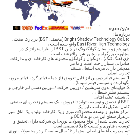
</s></s>
درباره ما:
Bright Shadow Technology Co.Ltd (مخفف: BST) در پارک صنعتی
East River High Technology واقع شده است ،
شهر هویژو ، استان گوانگدونگ در چین.BST از نظر استراتژیک در
مجاورت بزرگراه و مجاور شن واقع شده است
-ژن (هنگ کنگ) ، دونگوان و گوانگژو.محموله های کارخانه ای و تدارکات
صادراتی بسیار راحت است و ما نیز
همچنین دارای مزیت اشتغال هستند.
تجارت اصلی:
1. سیستم فیلتر دوربین لنز قابل تعویض (از جمله فیلتر گرد ، فیلتر مربع ،
نگهدارنده و سیستم فیلتر سینما) ،
2. هواپیمای بدون سرنشین / دوربین حرکت / دوربین دستی لنز خارجی و
سیستم فیلتر شیطان ،
3. شیشه عینک آفتابی
BST از تحقیق و توسعه ، تولید تا فروش ، یک سیستم زنجیره ای صنعتی
کامل تشکیل داده است.این یک
مرکز تحقیق و توسعه محصولات نوری و یک کارخانه تولید با یک اتاق تمیز
در هزار سطح.این می تواند ODM و
تجارت نصب شده از انواع محصولات نوری.این شرکت دارای تحقیق و
توسعه ، فناوری و کیفیت کاملاً تخصصی است
تیم مدیریت.اعضای اصلی بیش از 15 سال سابقه کار در محصولات نوری