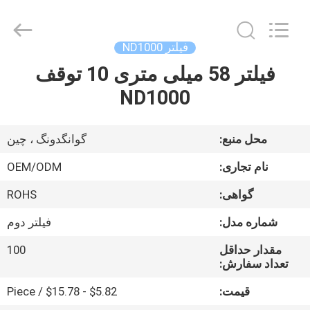
Bright
Shadow
Technology
Ltd..
All
فیلتر ND1000
Rights
Reserved.
فیلتر 58 میلی متری 10 توقف
صفحه
ND1000
اصلی
محصولات
محل منبع:
گوانگدونگ ، چین
نام تجاری:
OEM/ODM
درباره
گواهی:
ROHS
ما
شماره مدل:
فیلتر دوم
تور
مقدار حداقل
100
تعداد سفارش:
کارخانه
قیمت:
$5.82 - $15.78 / Piece