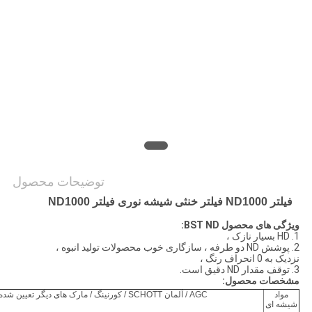
PRIVACY
POLICY
توضیحات محصول
فیلتر ND1000 فیلتر خنثی شیشه نوری فیلتر ND1000
ویژگی های محصول BST ND:
1. HD بسیار نازک ،
2. پوشش ND دو طرفه ، سازگاری خوب محصولات تولید انبوه ،
نزدیک به 0 انحراف رنگ ،
3. توقف مقدار ND دقیق است.
مشخصات محصول:
مواد
AGC / آلمان SCHOTT / کورنینگ / مارک های دیگر تعیین شده
شیشه ای