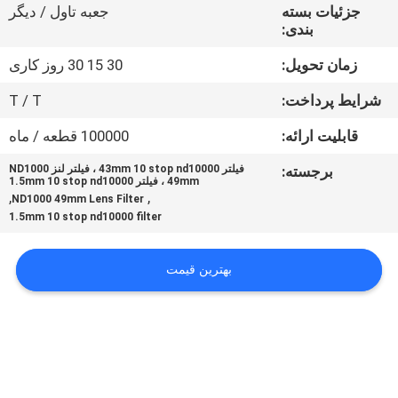
کنترل
جزئیات بسته
جعبه تاول / دیگر
بندی:
کیفیت
زمان تحویل:
30 15 30 روز کاری
با
شرایط پرداخت:
T / T
ما
قابلیت ارائه:
100000 قطعه / ماه
تماس
برجسته:
فیلتر 43mm 10 stop nd10000 ، فیلتر لنز ND1000
49mm ، فیلتر 1.5mm 10 stop nd10000
بگیرید
,
,
ND1000 49mm Lens Filter
1.5mm 10 stop nd10000 filter
درخواست
بهترین قیمت
نقل
قول
نقشه
سایت