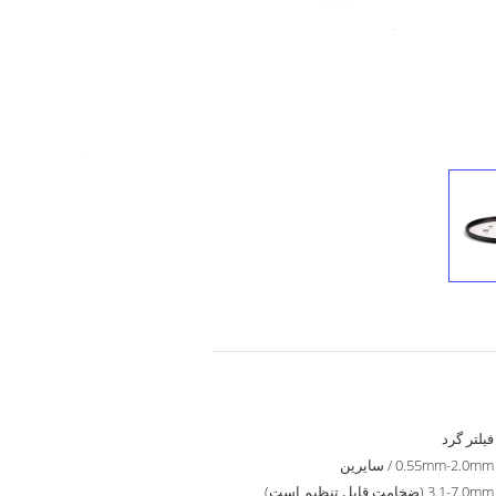
فیلتر گرد
0.55mm-2.0mm / سایرین
3.1-7.0mm (ضخامت قابل تنظیم است)