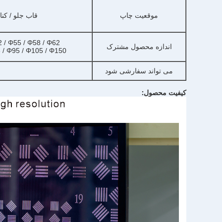
موقعیت چاپ
قاب جلو / کنا
/ Φ55 / Φ58 / Φ62 /
اندازه محصول مشترک
82 / Φ86 / Φ95 / Φ105 / Φ150
می تواند سفارشی شود
کیفیت محصول: