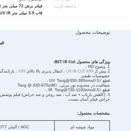
فیلتر برش 72 میلی متر UV IR
برجسته کردن:
قاب 3.9 میلی متر 72mm UV IR برش فیلتر
توضیحات محصول
فیلتر ن
ویژگی های محصول BST IR Cut:
1. وضوح HD ،
بیش از 99٪ UV IR-CUT ، انتقال پذیری بالا بالای 99٪ ، بازتابندگی زیر 0.5٪ ،
2
خصوصیات طیفی
:
قطع UV: Tavg@300-380nm≤0.5٪ ،
شفافیت در محدوده نور مرئی: Tavg @ 430-670≥98٪
قطع IR: Tavg@730-1100nm≤0.5٪ ،
3. (کاهش بازتاب + ضد آب ، ضد روغن و ضد خراش) فیلم پوشش دارای مقاومت خوب و
خراش فیلتر آسان نیست.
مشخصات محصول:
مواد شیشه ای
AGC / آلمان SCHOTT / کورنینگ / مارک های دیگر تعیین شده