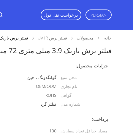
PERSIAN
درخواست نقل قول
خانه
محصولات
فیلتر برش UV IR
فیلتر برش باریک 3.9 میلی متری 72 میلیمتر  IR
فیلتر برش باریک 3.9 میلی متری 72 میلیمتر UV IR
جزئیات محصول:
محل منبع:
گوانگدونگ ، چین
نام تجاری:
OEM/ODM
گواهی:
ROHS
شماره مدل:
فیلتر گرد
پرداخت:
مقدار حداقل تعداد سفارش:
100