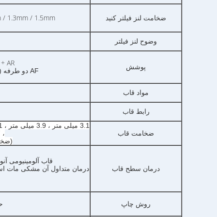
1mm / 1.3mm / 1.5mm
ضخامت لنز فیلتر کنید
وضوح لنز فیلتر
IRCUT + AR
پوشش
AF دو طرفه (ضد آب ، ضد روغن و ضد خراش پوشش)
مواد قاب
رابط قاب
ضخامت قاب
، 6.7 میلی متر ، 7.0 میلی متر
(ضخا
قاب آلومینیومی آن
درمان سطح قاب
درمان متداول آن مشکی مات است
روش چاپ
ح