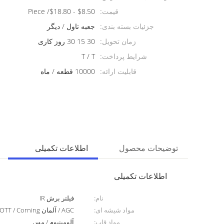
قیمت:
$8.50 - $18.80/ Piece
جزئیات بسته بندی:
جعبه تاول / دیگر
زمان تحویل:
30 15 30 روز کاری
شرایط پرداخت:
T / T
قابلیت ارائه:
10000 قطعه / ماه
توضیحات محصول
اطلاعات تکمیلی
اطلاعات تکمیلی
نام:
فیلتر برش IR
مواد شیشه ای:
AGC / آلمان SCHOTT / Corning و سایر مارک های تعیین شده
مواد قاب:
آلومینیوم / مس