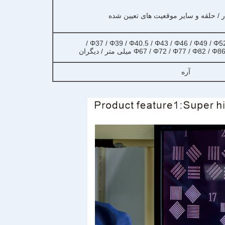
ر / حلقه و سایر موقعیت های تعیین شده
Φ37 / Φ39 / Φ40.5 / Φ43 / Φ46 / Φ49 / Φ52 
Φ67 / Φ72 / Φ77 / Φ میلی متر / دیگران
آره