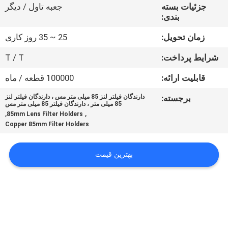
کنترل
جزئیات بسته
جعبه تاول / دیگر
بندی:
کیفیت
زمان تحویل:
25 ~ 35 روز کاری
با
شرایط پرداخت:
T / T
ما
قابلیت ارائه:
100000 قطعه / ماه
تماس
برجسته:
دارندگان فیلتر لنز 85 میلی متر مس ، دارندگان فیلتر لنز
85 میلی متر ، دارندگان فیلتر 85 میلی متر مس
بگیرید
,
,
85mm Lens Filter Holders
Copper 85mm Filter Holders
درخواست
بهترین قیمت
نقل
قول
نقشه
سایت