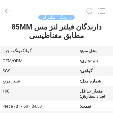
Bright
Shadow
Technology
Ltd..
All
دارندگان فیلتر لنز
Rights
Reserved.
دارندگان فیلتر لنز مس 85MM
صفحه
مطابق مغناطیسی
اصلی
محصولات
محل منبع:
گوانگدونگ ، چین
نام تجاری:
OEM/ODM
درباره
گواهی:
SGS
ما
شماره مدل:
فیلتر مربع
تور
مقدار حداقل
100
تعداد سفارش:
کارخانه
قیمت:
$4.50 - $17.50/ Piece