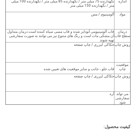
اندازه
نگهدارنده 75 میلی متر / نگهدارنده 85 میلی متر / نگهدارنده 100 میلی
متر / نگهدارنده 150 میلی متر
مواد
آلومینیوم / مس
درمان
قاب آلومینیومی آنودایز شده و قاب مسی سیاه کننده است.درمان متداول
سطح قاب
آن مشکی مات است و رنگ های متنوع نیز می توانند به صورت سفارشی
تهیه شوند.
روش چاپ
حکاکی لیزری / چاپ صفحه
موقعیت
چاپ
قاب جلو ، جانب و سایر موقعیت های تعیین شده
روش چاپ
حکاکی لیزری / چاپ صفحه
می تواند
آره
سفارشی
شود
کیفیت محصول: