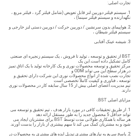
تجارت اصلی:
1. سیستم فیلتر دوربین لنز قابل تعویض (شامل فیلتر گرد ، فیلتر مربع ،
نگهدارنده و سیستم فیلتر سینما) ،
2. هواپیمای بدون سرنشین / دوربین حرکت / دوربین دستی لنز خارجی و
سیستم فیلتر شیطان ،
3. شیشه عینک آفتابی
BST از تحقیق و توسعه ، تولید تا فروش ، یک سیستم زنجیره ای صنعتی
کامل تشکیل داده است.این یک
مرکز تحقیق و توسعه محصولات نوری و یک کارخانه تولید با یک اتاق تمیز
در هزار سطح.این می تواند ODM و
تجارت نصب شده از انواع محصولات نوری.این شرکت دارای تحقیق و
توسعه ، فناوری و کیفیت کاملاً تخصصی است
تیم مدیریت.اعضای اصلی بیش از 15 سال سابقه کار در محصولات نوری
دارند.
مزایای اصلی BST:
1. از طریق تحقیقات کافی در مورد بازار هدف ، تیم تحقیق و توسعه می
تواند حداقل 5 محصول جدید را به طور مستقل ارائه دهد
هر ساله با همکاری طولانی مدت توسط BST برای مشتریان ایجاد می
شود و به مشتریان کمک می کند تا سهم بیشتری از بازار را بدست آورند.
2. پاسخ سریع به نیازهای مشتری.تبدیل ایده های مشتری به محصولات در