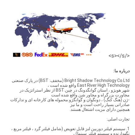
</s></s>
درباره ما:
Bright Shadow Technology Co.Ltd (مخفف: BST) در پارک صنعتی
East River High Technology واقع شده است ،
شهر هویژو ، استان گوانگدونگ در چین.BST از نظر استراتژیک در
مجاورت بزرگراه و مجاور شن واقع شده است
-ژن (هنگ کنگ) ، دونگوان و گوانگژو.محموله های کارخانه ای و تدارکات
صادراتی بسیار راحت است و ما نیز
همچنین دارای مزیت اشتغال هستند.
تجارت اصلی:
1. سیستم فیلتر دوربین لنز قابل تعویض (شامل فیلتر گرد ، فیلتر مربع ،
نگهدارنده و سیستم فیلتر سینما) ،