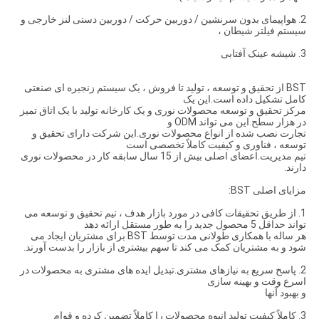
2. هواپیمای بدون سرنشین / دوربین حرکت / دوربین دستی لنز خارجی و
سیستم فیلتر شیطان ،
3. شیشه عینک آفتابی
BST از تحقیق و توسعه ، تولید تا فروش ، یک سیستم زنجیره ای صنعتی
کامل تشکیل داده است.این یک
مرکز تحقیق و توسعه محصولات نوری و یک کارخانه تولید با یک اتاق تمیز
در هزار سطح.این می تواند ODM و
تجارت نصب شده از انواع محصولات نوری.این شرکت دارای تحقیق و
توسعه ، فناوری و کیفیت کاملاً تخصصی است
تیم مدیریت.اعضای اصلی بیش از 15 سال سابقه کار در محصولات نوری
دارند.
مزایای اصلی BST:
1. از طریق تحقیقات کافی در مورد بازار هدف ، تیم تحقیق و توسعه می
تواند حداقل 5 محصول جدید را به طور مستقل ارائه دهد
هر ساله با همکاری طولانی مدت توسط BST برای مشتریان ایجاد می
شود و به مشتریان کمک می کند تا سهم بیشتری از بازار را بدست آورند.
2. پاسخ سریع به نیازهای مشتری.تبدیل ایده های مشتری به محصولات در
اسرع وقت و بهینه سازی
و بهبود آنها
3. كاملاً كیفیت تولید انبوه محصولات را كاملاً تضمین كرده و قوام