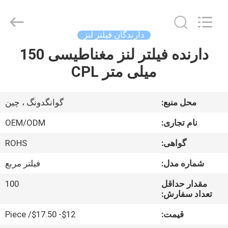
Bright
Shadow
Technology
Ltd..
All
دارندگان فیلتر لنز
Rights
Reserved.
دارنده فیلتر لنز مغناطیسی 150
صفحه
میلی متر CPL
اصلی
محصولات
محل منبع:
گوانگدونگ ، چین
نام تجاری:
OEM/ODM
درباره
گواهی:
ROHS
ما
شماره مدل:
فیلتر مربع
تور
مقدار حداقل
100
تعداد سفارش:
کارخانه
قیمت:
$12- $17.50/ Piece