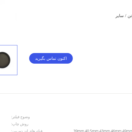
تن / سایر
اکنون تماس بگیرید
وضوح فیلتر:
روش چاپ:
39mm 40.5mm 43mm 46mm 49mm 52mm 55
فیلترهای لنز دوربین: