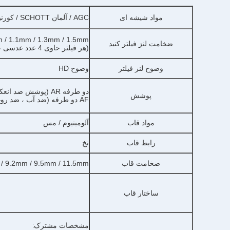
مواد شیشه ای
AGC / آلمان SCHOTT / کورنینگ / مارک های دیگر تعیین شده
0.8mm / 1.1mm / 1.3mm / 1.5mm
ضخامت لنز فیلتر کنید
(هر فیلتر حاوی 4 عدد عدسی عینک است)
وضوح لنز فیلتر
وضوح HD
دو طرفه AR (پوشش ضد انعکاس) ،
پوشش
AF دو طرفه (ضد آب ، ضد روغن و ضد خراش پوشش)
مواد قاب
آلومینیوم / مس
رابط قاب
نخ
ضخامت قاب
8.3mm / 9.2mm / 9.5mm / 11.5mm (ضخامت را می توان
ساختار قاب
مشخصات مشترک: