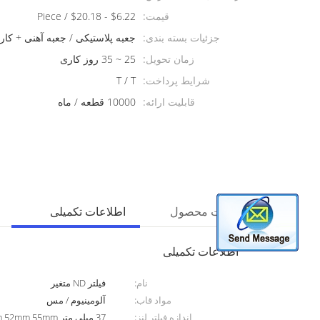
قیمت:
$6.22 - $20.18 / Piece
جزئیات بسته بندی:
جعبه پلاستیکی / جعبه آهنی + کار
زمان تحویل:
25 ~ 35 روز کاری
شرایط پرداخت:
T / T
قابلیت ارائه:
10000 قطعه / ماه
توضیحات محصول
اطلاعات تکمیلی
اطلاعات تکمیلی
نام:
فیلتر ND متغیر
مواد قاب:
آلومینیوم / مس
اندازه فیلتر لنز:
37 میلی متر mm