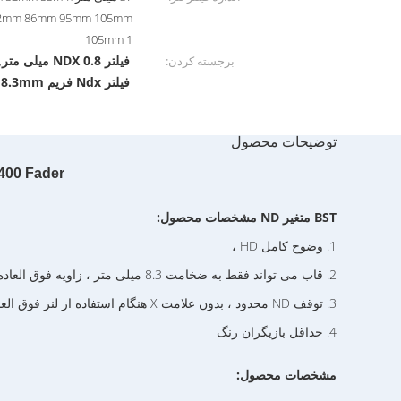
82mm 86mm 95mm 105mm
105mm 1
فیلتر NDX 0.8 میلی متر
برجسته کردن:
,
فیلتر Ndx فریم 8.3mm
توضیحات محصول
 Slim ND2-ND400 Fader
BST
متغیر ND
مشخصات محصول:
1. وضوح کامل HD ،
2. قاب می تواند فقط به ضخامت 8.3 میلی متر ، زاویه فوق العاده گسترده بدون پرچین ،
3. توقف ND محدود ، بدون علامت X هنگام استفاده از لنز فوق العاده زاویه دید ،
4. حداقل بازیگران رنگ
مشخصات محصول: