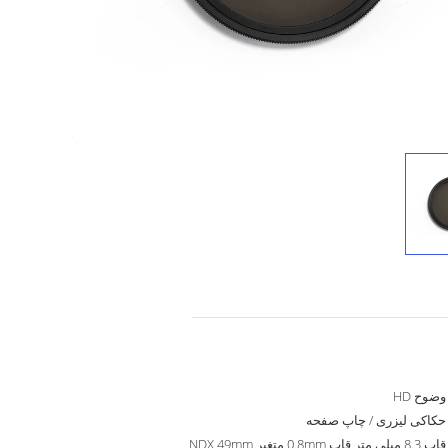
وضوح HD
حکاکی لیزری / چاپ صفحه
قاب 8.3 میلی متر قاب 0.8mm متغیر NDX 49mm