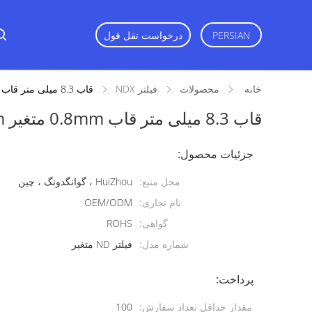
PERSIAN
درخواست نقل قول
خانه
محصولات
فیلتر NDX
قاب 8.3 میلی متر قاب 0.8mm متغیر NDX 49mm
قاب 8.3 میلی متر قاب 0.8mm متغیر NDX 49mm
جزئیات محصول:
محل منبع:
HuiZhou ، گوانگدونگ ، چین
نام تجاری:
OEM/ODM
گواهی:
ROHS
شماره مدل:
فیلتر ND متغیر
پرداخت:
مقدار حداقل تعداد سفارش:
100