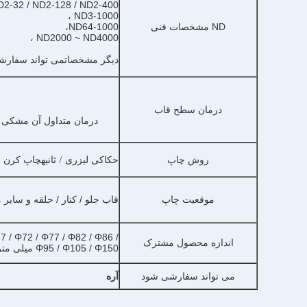
2-32 / ND2-128 / ND2-400 ،
ND3-1000 ،
مشخصات فنی
،
ND64-1000
ND
ND2000 ~ ND4000 ،
مشخصات
دیگر
می تواند سفارش
درمان سطح قاب
درمان متداول آن مشکی م
/ ثانیه
روش چاپ
حکاکی لیزری
چاپ کرن
موقعیت چاپ
قاب جلو / کنار / حلقه و سایر
7 / Φ72 / Φ77 / Φ82 / Φ86 /
اندازه محصول مشترک
Φ95 / Φ105 / Φ150 میلی متر / دیگران
می تواند سفارشی شود
آره