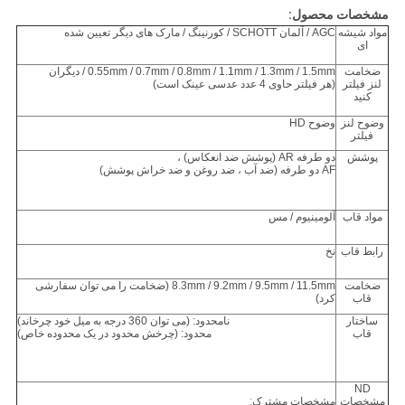
مشخصات محصول:
مواد شیشه
AGC / آلمان SCHOTT / کورنینگ / مارک های دیگر تعیین شده
ای
ضخامت
0.55mm / 0.7mm / 0.8mm / 1.1mm / 1.3mm / 1.5mm / دیگران
لنز فیلتر
(هر فیلتر حاوی 4 عدد عدسی عینک است)
کنید
وضوح لنز
وضوح HD
فیلتر
پوشش
دو طرفه AR (پوشش ضد انعکاس) ،
AF دو طرفه (ضد آب ، ضد روغن و ضد خراش پوشش)
مواد قاب
آلومینیوم / مس
رابط قاب
نخ
ضخامت
8.3mm / 9.2mm / 9.5mm / 11.5mm (ضخامت را می توان سفارشی
قاب
کرد)
ساختار
نامحدود: (می توان 360 درجه به میل خود چرخاند)
قاب
محدود: (چرخش محدود در یک محدوده خاص)
ND
مشخصات
مشخصات مشترک: