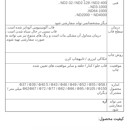
فنی
ND2-32 / ND2-128 / ND2-400 ،
ND3-1000 ،
،
ND64-1000
ND2000 ~ ND4000 ،
دیگر
مشخصات
می تواند سفارشی شود
درمان
قاب آلومینیومی آنودایز شده است ،
سطح قاب
قاب مسی در حال سیاه شدن است ،
درمان متداول آن مشکی مات است و رنگ های متنوع نیز می توانند به
صورت سفارشی تهیه شوند.
روش چاپ
حکاکی لیزری
/ ثانیه
چاپ کرن
موقعیت
قاب جلو / کنار / حلقه و سایر موقعیت های تعیین شده
چاپ
اندازه
Φ37 / Φ39 / Φ40.5 / Φ43 / Φ46 / Φ49 / Φ52 / Φ55 / Φ58 /
محصول
Φ62Φ67 / Φ72 / Φ77 / Φ82 / Φ86 / Φ95 / Φ105 / Φ150 میلی متر /
مشترک
دیگران
می تواند
آره
سفارشی
شود
کیفیت محصول: