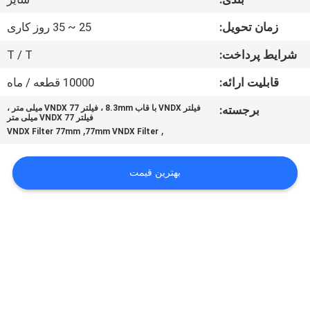
کنترل
زمان تحویل:
25 ~ 35 روز کاری
کیفیت
شرایط پرداخت:
T / T
با
قابلیت ارائه:
10000 قطعه / ماه
ما
برجسته:
فیلتر VNDX با قاب 8.3mm ، فیلتر VNDX 77 میلی متر ،
فیلتر VNDX 77 میلی متر
تماس
,
,
VNDX Filter 77mm
77mm VNDX Filter
بگیرید
بهترین قیمت
درخواست
نقل
قول
نقشه
سایت