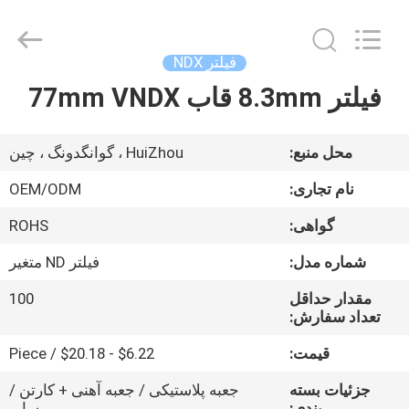
Bright
Shadow
Technology
Ltd..
All
فیلتر NDX
Rights
Reserved.
فیلتر 8.3mm قاب 77mm VNDX
صفحه
اصلی
محل منبع:
HuiZhou ، گوانگدونگ ، چین
محصولات
نام تجاری:
OEM/ODM
گواهی:
ROHS
درباره
شماره مدل:
فیلتر ND متغیر
ما
مقدار حداقل
100
تعداد سفارش:
تور
قیمت:
$6.22 - $20.18 / Piece
کارخانه
جزئیات بسته
جعبه پلاستیکی / جعبه آهنی + کارتن /
بندی:
سایر