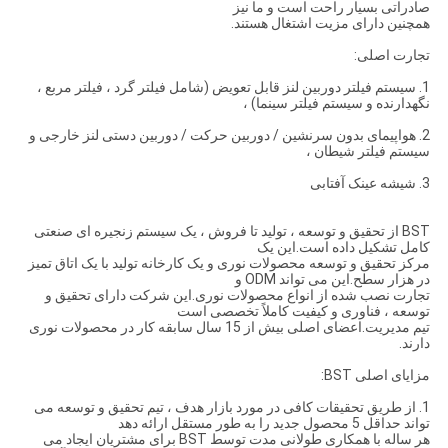
صادراتی بسیار راحت است و ما نیز
همچنین دارای مزیت اشتغال هستند.
تجارت اصلی:
1. سیستم فیلتر دوربین لنز قابل تعویض (شامل فیلتر گرد ، فیلتر مربع ،
نگهدارنده و سیستم فیلتر سینما) ،
2. هواپیمای بدون سرنشین / دوربین حرکت / دوربین دستی لنز خارجی و
سیستم فیلتر شیطان ،
3. شیشه عینک آفتابی
BST از تحقیق و توسعه ، تولید تا فروش ، یک سیستم زنجیره ای صنعتی
کامل تشکیل داده است.این یک
مرکز تحقیق و توسعه محصولات نوری و یک کارخانه تولید با یک اتاق تمیز
در هزار سطح.این می تواند ODM و
تجارت نصب شده از انواع محصولات نوری.این شرکت دارای تحقیق و
توسعه ، فناوری و کیفیت کاملاً تخصصی است
تیم مدیریت.اعضای اصلی بیش از 15 سال سابقه کار در محصولات نوری
دارند.
مزایای اصلی BST:
1. از طریق تحقیقات کافی در مورد بازار هدف ، تیم تحقیق و توسعه می
تواند حداقل 5 محصول جدید را به طور مستقل ارائه دهد
هر ساله با همکاری طولانی مدت توسط BST برای مشتریان ایجاد می