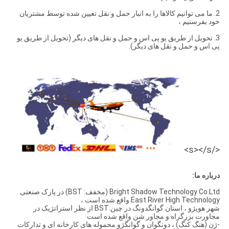
2. ما می توانیم کالاها را به انبار حمل و نقل تعیین شده توسط مشتریان
خود بفرستیم ،
3. تحویل از طریق یو پی اس و حمل و نقل های دیگر (تحویل از طریق یو
پی اس و حمل و نقل های دیگر).
</s></s>
درباره ما:
Bright Shadow Technology Co.Ltd (مخفف: BST) در پارک صنعتی
East River High Technology واقع شده است ،
شهر هویژو ، استان گوانگدونگ در چین.BST از نظر استراتژیک در
مجاورت بزرگراه و مجاور شن واقع شده است
-ژن (هنگ کنگ) ، دونگوان و گوانگژو.محموله های کارخانه ای و تدارکات