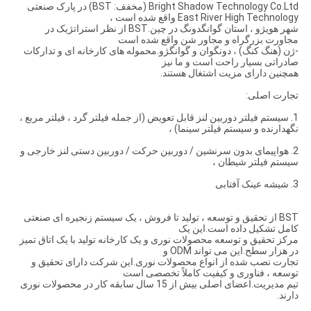
Bright Shadow Technology Co.Ltd (مخفف: BST) در پارک صنعتی
East River High Technology واقع شده است ،
شهر هویژو ، استان گوانگدونگ در چین.BST از نظر استراتژیک در
مجاورت بزرگراه و مجاور شن واقع شده است
-ژن (هنگ کنگ) ، دونگوان و گوانگژو.محموله های کارخانه ای و تدارکات
صادراتی بسیار راحت است و ما نیز
همچنین دارای مزیت اشتغال هستند.
تجارت اصلی:
1. سیستم فیلتر دوربین لنز قابل تعویض (از جمله فیلتر گرد ، فیلتر مربع ،
نگهدارنده و سیستم فیلتر سینما) ،
2. هواپیمای بدون سرنشین / دوربین حرکت / دوربین دستی لنز خارجی و
سیستم فیلتر شیطان ،
3. شیشه عینک آفتابی
BST از تحقیق و توسعه ، تولید تا فروش ، یک سیستم زنجیره ای صنعتی
کامل تشکیل داده است.این یک
مرکز تحقیق و توسعه محصولات نوری و یک کارخانه تولید با یک اتاق تمیز
در هزار سطح.این می تواند ODM و
تجارت نصب شده از انواع محصولات نوری.این شرکت دارای تحقیق و
توسعه ، فناوری و کیفیت کاملاً تخصصی است
تیم مدیریت.اعضای اصلی بیش از 15 سال سابقه کار در محصولات نوری
دارند.