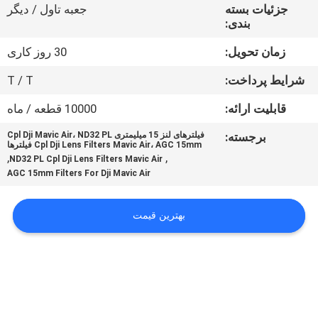
کنترل
جزئیات بسته
جعبه تاول / دیگر
بندی:
کیفیت
زمان تحویل:
30 روز کاری
با
شرایط پرداخت:
T / T
ما
قابلیت ارائه:
10000 قطعه / ماه
تماس
برجسته:
فیلترهای لنز 15 میلیمتری Cpl Dji Mavic Air، ND32 PL
Cpl Dji Lens Filters Mavic Air، AGC 15mm فیلترها
بگیرید
,
,
ND32 PL Cpl Dji Lens Filters Mavic Air
AGC 15mm Filters For Dji Mavic Air
درخواست
بهترین قیمت
نقل
قول
نقشه
سایت