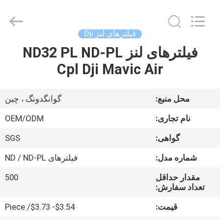
Bright
Shadow
Technology
Ltd..
All
فیلترهای لنز Dji
Rights
Reserved.
فیلترهای لنز ND32 PL ND-PL
صفحه
Cpl Dji Mavic Air
اصلی
محصولات
محل منبع:
گوانگدونگ ، چین
نام تجاری:
OEM/ODM
درباره
گواهی:
SGS
ما
شماره مدل:
فیلترهای ND / ND-PL
تور
مقدار حداقل
500
تعداد سفارش:
کارخانه
قیمت:
$3.54- $3.73/ Piece