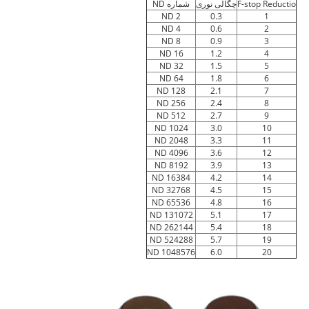
F-stop Reductio
چگالی نوری
شماره ND
ND 2
0.3
1
ND 4
0.6
2
ND 8
0.9
3
ND 16
1.2
4
ND 32
1.5
5
ND 64
1.8
6
ND 128
2.1
7
ND 256
2.4
8
ND 512
2.7
9
ND 1024
3.0
10
ND 2048
3.3
11
ND 4096
3.6
12
ND 8192
3.9
13
ND 16384
4.2
14
ND 32768
4.5
15
ND 65536
4.8
16
ND 131072
5.1
17
ND 262144
5.4
18
ND 524288
5.7
19
ND 1048576
6.0
20