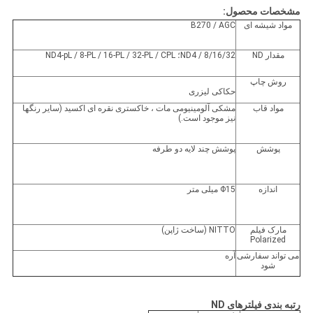
مشخصات محصول:
مواد شیشه ای
B270 / AGC
مقدار ND
ND4 / 8/16/32؛ ND4-pL / 8-PL / 16-PL / 32-PL / CPL
روش چاپ
حکاکی لیزری
مواد قاب
مشکی آلومینیومی مات ، خاکستری نقره ای اکسید (سایر رنگها
نیز موجود است.)
پوشش
پوشش چند لایه دو طرفه
اندازه
Φ15 میلی متر
مارک فیلم
NITTO (ساخت ژاپن)
Polarized
می تواند سفارشی
آره
شود
رتبه بندی فیلترهای ND