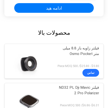
ادامه هید
محصولات بالا
فیلتر زاویه باز 8.8 میلی
متر Osmo Pocket
$5.80 - $25.80/ Piece MOQ:500
تماس
فیلتر ND32 PL Dji Mavic
2 Pro Polarizer
$6.31- $6.86/ Piece MOQ:500