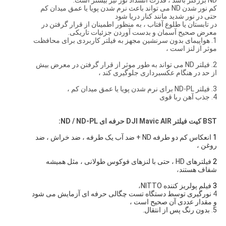
ND بزرگتر باشد ، قدرت انسداد نور نیز بیشتر است.
کم نور شدن ND می تواند باعث نرم شدن پویا یا عمق میدان کم
حتی در نور شدید مانند کنار دریا شود
در تابستان یا طلوع آفتاب ، به منظور اطمینان از قرار گرفتن در
معرض صحیح آسمان و بدست آوردن جزئیات تاریکی.
1. هواپیمای بدون سرنشین مجهز به فیلتر کاربردی برای محافظت
موثر از لنز است ،
2. فیلتر ND می تواند به طور موثر از قرار گرفتن در معرض بیش
از حد در هنگام عکسبرداری جلوگیری کند ،
3. فیلتر ND-PL برای نرم شدن پویا یا عمق میدان کم ،
4. جذب آهن ربا قوی
BST
کیت فیلتر DJI Mavic AIR حرفه ای ND / ND-PL:
1
انعکاس کم دو طرفه ND + ضد آب یک طرفه ، ضد خراش ، ضد 
روغن ،
2
فیلترهای HD ، حتی با لنزهای فوکوس طولانی ، مثل همیشه 
شفاف هستند
،
3
فیلم پولریز کننده NITTO
،
4
نورگیری توسط دستگاه تست چگالی حرفه ای آزمایش می شود 
و مقدار عددی آن صحیح است ،
5
.
بدون رنگ پس از انتقال.