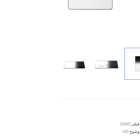
فیلتر SGND
وضوح HD