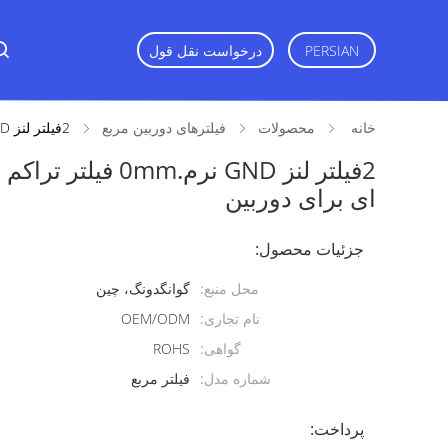
PERSIAN
درخواست نقل قول
خانه
محصولات
فیلترهای دوربین مربع
2فیلتر لنز GND نرم.0mm فیلتر تراکم خنثی تدریجی نرم با پوشش چند لایه ای برای دوربین
2فیلتر لنز GND نرم
ای برای دوربین
جزئیات محصول:
محل منبع:
گوانگدونگ، چین
نام تجاری:
OEM/ODM
گواهی:
ROHS
شماره مدل:
فیلتر مربع
پرداخت: