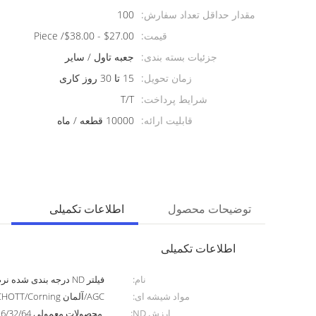
مقدار حداقل تعداد سفارش:
100
قیمت:
$27.00 - $38.00/ Piece
جزئیات بسته بندی:
جعبه تاول / سایر
زمان تحویل:
15 تا 30 روز کاری
شرایط پرداخت:
T/T
قابلیت ارائه:
10000 قطعه / ماه
توضیحات محصول
اطلاعات تکمیلی
اطلاعات تکمیلی
نام:
فیلتر ND درجه بندی شده نرم
مواد شیشه ای:
AGC/آلمان SCHOTT/Corning و سایر برندهای تعیین شده
ارزش ND: