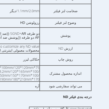
1.1mm/2.0mm/دیگر
ضخامت لنز فیلتر
وضوح لنز فیلتر
رزولوشن HD
دو طرفه SGND+
AR ((ضد انعکاس روی پوشش)
پوشش
AF دو طرفه ((پوشش ضد آب، ضد روغن و ضد خراش)
so customize any ND value
ارزش ND
محصولات معمولی اینترنتی این
روش چاپ
حکاکی لیزر
75*75mm/85*85mm/84*100mm/84*110mm/100*100mm/120*120mm
/100*125mm/100*150mm/100*143.5mm/105.7*128.2mm/120*165mm
اندازه محصول مشترک
/100*170mm/130*130mm/130*170mm/150*150mm/150*170mm
170*170mm/180*180mm/170*190mm/180*210mm/دیگر
می تواند سفارشی شود
آره
درجه بندی فیلتر ND
F-stop Reductio
چگالی نوری
شماره ND