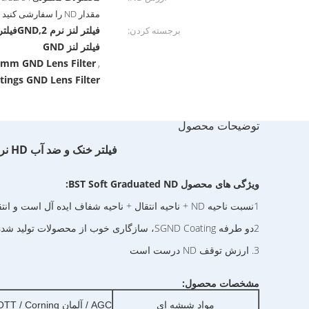
مقدار ND را سفارشی کنید
برجسته کردن:
فیلتر لنز GND
0mm GND Lens Filter
,
tings GND Lens Filter
توضیحات محصول
فیلتر خنک و ضد آب HD نرم درجه بندی ND فیلتر درجه بندی Neutral Density Filter Square Camera Filters
ویژگی های محصول BST Soft Graduated ND:
1نسبت ناحیه ND + ناحیه انتقال + ناحیه شفاف ایده آل است و انتقال تدریجی حتی و طبیعی است.
2دو طرفه SGND Coating، سازگاری خوب از محصولات تولید شده به صورت انبوه، نزدیک به 0 انحراف رنگ،
3. ارزش توقف ND درست است
مشخصات محصول:
مواد شیشه ای
AGC / آلمان SCHOTT / Corning / سایر مارک های مشخص شده