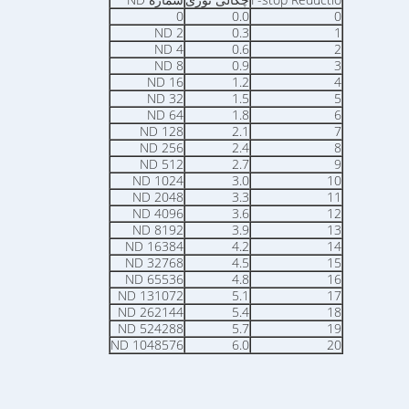
0
0.0
0
ND 2
0.3
1
ND 4
0.6
2
ND 8
0.9
3
ND 16
1.2
4
ND 32
1.5
5
ND 64
1.8
6
ND 128
2.1
7
ND 256
2.4
8
ND 512
2.7
9
ND 1024
3.0
10
ND 2048
3.3
11
ND 4096
3.6
12
ND 8192
3.9
13
ND 16384
4.2
14
ND 32768
4.5
15
ND 65536
4.8
16
ND 131072
5.1
17
ND 262144
5.4
18
ND 524288
5.7
19
ND 1048576
6.0
20