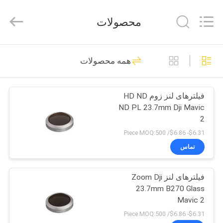
Bright
Shadow
Technology
محصولات
Ltd..
All
Rights
Reserved.
صفحه
24
همه محصولات
اصلی
فیلترهای لنز دوربین
فیلترهای لنز زوم HD ND
محصولات
ND PL 23.7mm Dji Mavic
2
درباره
$6.31- $6.86/ Piece MOQ:500
ما
تماس
13
فیلترهای لنز Zoom Dji
تور
فیلترهای دوربین مربع
23.7mm B270 Glass
کارخانه
Mavic 2
$6.31- $6.86/ Piece MOQ:500