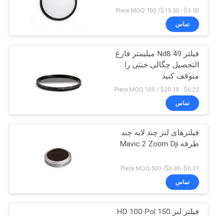
$3.50 - $15.50/ Piece MOQ:100
تماس
PRIVACY
13
POLICY
فیلتر Nd8 49 میلیمتر فارغ
فیلتر MCUV
التحصیل چگالی خنثی را
متوقف کنید
$6.22 - $20.18 / Piece MOQ:100
تماس
فیلترهای لنز چند لایه چند
9
طرفه Mavic 2 Zoom Dji
فیلتر ND8
$6.31- $6.86/ Piece MOQ:500
تماس
فیلتر لنز HD 100 Pol 150