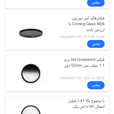
کنترل
تماس
کیفیت
فیلترهای لنز دوربین
13
Corning Glass ND8 با
با
ارزش ثابت
فیلتر دوربین UV
ما
$5.82 - $15.78 / Piece MOQ:100
تماس
تماس
بگیرید
فیلتر Nd Graduated نرم
1.1 میلی متر 52mm دور
درخواست
7
نقل
$6.22 - $20.18 / Piece MOQ:100
تماس
قول
فیلتر برش UV IR
با وضوح بالا L41 فیلتر
نقشه
انتقال 99 U لنز مک
سایت