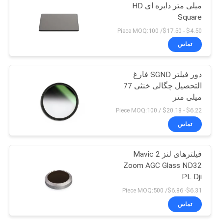
میلی متر دایره ای HD
Square
6
$4.50 - $17.50/ Piece MOQ:100
تماس
فیلتر ND1000
دور فیلتر SGND فارغ
التحصیل چگالی خنثی 77
میلی متر
$6.22 - $20.18 / Piece MOQ:100
تماس
11
فیلترهای لنز Mavic 2
فیلتر شب خنثی
Zoom AGC Glass ND32
PL Dji
$6.31- $6.86/ Piece MOQ:500
تماس