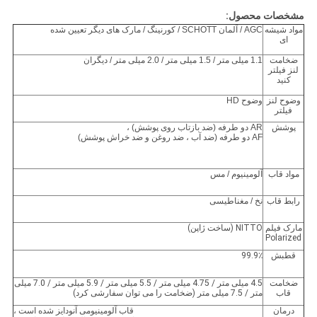
مشخصات محصول:
مواد شیشه
AGC / آلمان SCHOTT / کورنینگ / مارک های دیگر تعیین شده
ای
ضخامت
1.1 میلی متر / 1.5 میلی متر / 2.0 میلی متر / دیگران
لنز فیلتر
کنید
وضوح لنز
وضوح HD
فیلتر
پوشش
AR دو طرفه (ضد بازتاب روی پوشش) ،
AF دو طرفه (ضد آب ، ضد روغن و ضد خراش پوشش)
مواد قاب
آلومینیوم / مس
رابط قاب
نخ / مغناطیسی
مارک فیلم
NITTO (ساخت ژاپن)
Polarized
قطبش
99.9٪
ضخامت
4.5 میلی متر / 4.75 میلی متر / 5.5 میلی متر / 5.9 میلی متر / 7.0 میلی
قاب
متر / 7.5 میلی متر (ضخامت را می توان سفارشی کرد)
درمان
قاب آلومینیومی آنودایز شده است ،