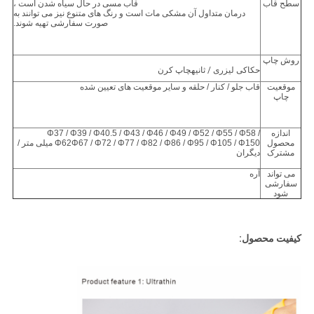
سطح قاب
قاب مسی در حال سیاه شدن است ،
درمان متداول آن مشکی مات است و رنگ های متنوع نیز می توانند به
صورت سفارشی تهیه شوند.
روش چاپ
حکاکی لیزری
/ ثانیه
چاپ کرن
موقعیت
قاب جلو / کنار / حلقه و سایر موقعیت های تعیین شده
چاپ
اندازه
Φ37 / Φ39 / Φ40.5 / Φ43 / Φ46 / Φ49 / Φ52 / Φ55 / Φ58 /
محصول
Φ62Φ67 / Φ72 / Φ77 / Φ82 / Φ86 / Φ95 / Φ105 / Φ150 میلی متر /
مشترک
دیگران
می تواند
آره
سفارشی
شود
کیفیت محصول: