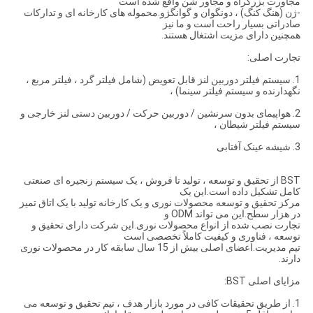
مجاورت بزرگراه و مجاور شن واقع شده است
-ژن (هنگ کنگ) ، دونگوان و گوانگژو.محموله های کارخانه ای و تدارکات
صادراتی بسیار راحت است و ما نیز
همچنین دارای مزیت اشتغال هستند.
تجارت اصلی:
1. سیستم فیلتر دوربین لنز قابل تعویض (شامل فیلتر گرد ، فیلتر مربع ،
نگهدارنده و سیستم فیلتر سینما) ،
2. هواپیمای بدون سرنشین / دوربین حرکت / دوربین دستی لنز خارجی و
سیستم فیلتر شیطان ،
3. شیشه عینک آفتابی
BST از تحقیق و توسعه ، تولید تا فروش ، یک سیستم زنجیره ای صنعتی
کامل تشکیل داده است.این یک
مرکز تحقیق و توسعه محصولات نوری و یک کارخانه تولید با یک اتاق تمیز
در هزار سطح.این می تواند ODM و
تجارت نصب شده از انواع محصولات نوری.این شرکت دارای تحقیق و
توسعه ، فناوری و کیفیت کاملاً تخصصی است
تیم مدیریت.اعضای اصلی بیش از 15 سال سابقه کار در محصولات نوری
دارند.
مزایای اصلی BST:
1. از طریق تحقیقات کافی در مورد بازار هدف ، تیم تحقیق و توسعه می