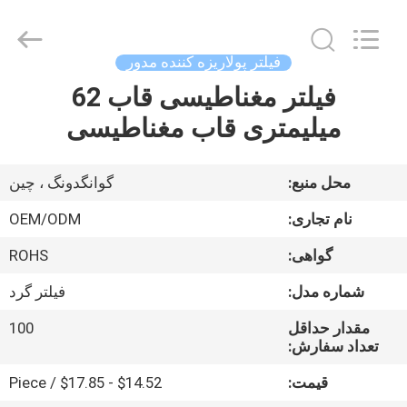
Bright
Shadow
Technology
Ltd..
All
فیلتر پولاریزه کننده مدور
Rights
Reserved.
فیلتر مغناطیسی قاب 62
صفحه
میلیمتری قاب مغناطیسی
اصلی
محصولات
محل منبع:
گوانگدونگ ، چین
نام تجاری:
OEM/ODM
درباره
گواهی:
ROHS
ما
شماره مدل:
فیلتر گرد
تور
مقدار حداقل
100
تعداد سفارش:
کارخانه
قیمت:
$14.52 - $17.85 / Piece