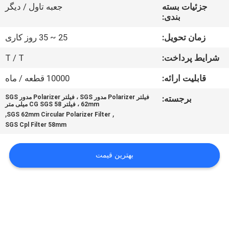
کنترل
جزئیات بسته
جعبه تاول / دیگر
بندی:
کیفیت
زمان تحویل:
25 ~ 35 روز کاری
با
شرایط پرداخت:
T / T
ما
قابلیت ارائه:
10000 قطعه / ماه
تماس
برجسته:
فیلتر Polarizer مدور SGS ، فیلتر Polarizer مدور SGS
62mm ، فیلتر CG SGS 58 میلی متر
بگیرید
,
,
SGS 62mm Circular Polarizer Filter
SGS Cpl Filter 58mm
درخواست
بهترین قیمت
نقل
قول
نقشه
سایت