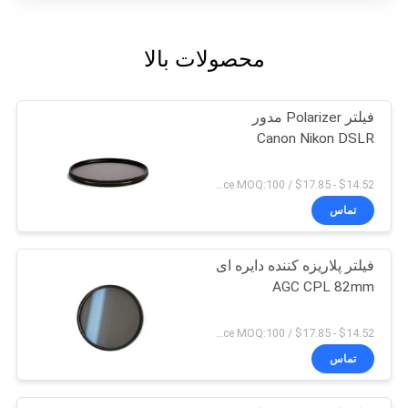
محصولات بالا
فیلتر Polarizer مدور
Canon Nikon DSLR
$14.52 - $17.85 / Piece MOQ:100
تماس
فیلتر پلاریزه کننده دایره ای
AGC CPL 82mm
$14.52 - $17.85 / Piece MOQ:100
تماس