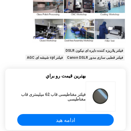
فیلتر پلاریزه کننده دایره ای نیکون DSLR
فیلتر قطبی سازی مدور Canon DSLR
فیلتر cpl شیشه ای AGC
بهترين قيمت رو براي
فیلتر مغناطیسی قاب 62 میلیمتری قاب
مغناطیسی
ادامه هید