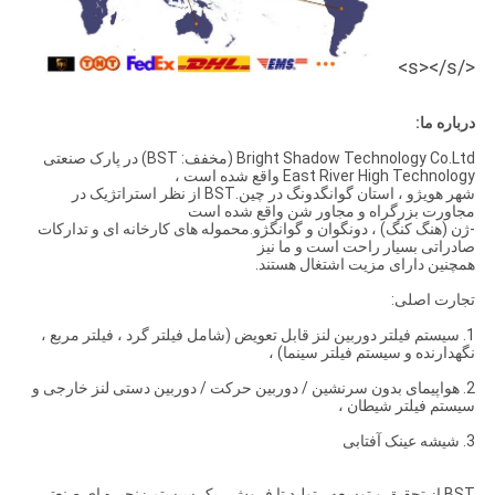
</s></s>
درباره ما:
Bright Shadow Technology Co.Ltd (مخفف: BST) در پارک صنعتی
East River High Technology واقع شده است ،
شهر هویژو ، استان گوانگدونگ در چین.BST از نظر استراتژیک در
مجاورت بزرگراه و مجاور شن واقع شده است
-ژن (هنگ کنگ) ، دونگوان و گوانگژو.محموله های کارخانه ای و تدارکات
صادراتی بسیار راحت است و ما نیز
همچنین دارای مزیت اشتغال هستند.
تجارت اصلی:
1. سیستم فیلتر دوربین لنز قابل تعویض (شامل فیلتر گرد ، فیلتر مربع ،
نگهدارنده و سیستم فیلتر سینما) ،
2. هواپیمای بدون سرنشین / دوربین حرکت / دوربین دستی لنز خارجی و
سیستم فیلتر شیطان ،
3. شیشه عینک آفتابی
BST از تحقیق و توسعه ، تولید تا فروش ، یک سیستم زنجیره ای صنعتی