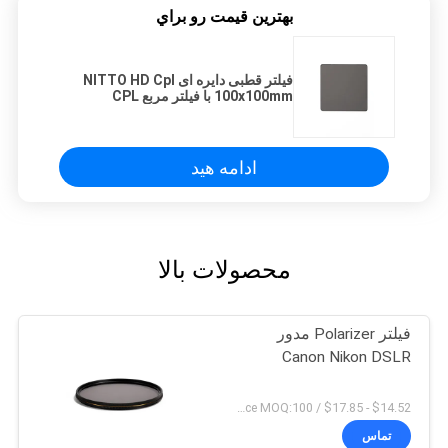
بهترين قيمت رو براي
فیلتر قطبی دایره ای NITTO HD Cpl
100x100mm با فیلتر مربع CPL
ادامه هید
محصولات بالا
فیلتر Polarizer مدور
Canon Nikon DSLR
$14.52 - $17.85 / Piece MOQ:100
تماس