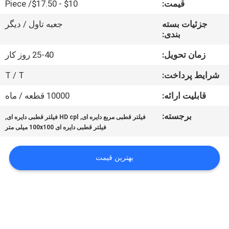
قیمت:
$10 - $17.50/ Piece
کنترل
کیفیت
جزئیات بسته
جعبه تاول / دیگر
بندی:
با
زمان تحویل:
25-40 روز کار
ما
شرایط پرداخت:
T / T
تماس
قابلیت ارائه:
10000 قطعه / ماه
بگیرید
برجسته:
,
,
فیلتر قطبی مربع دایره ای
HD cpl فیلتر قطبی دایره ای
فیلتر قطبی دایره ای 100x100 میلی متر
درخواست
نقل
بهترین قیمت
قول
نقشه
سایت