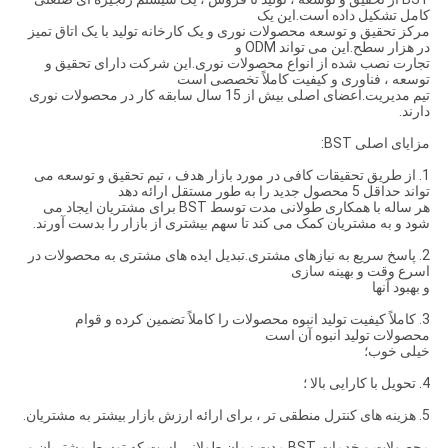
کامل تشکیل داده است.این یک
مرکز تحقیق و توسعه محصولات نوری و یک کارخانه تولید با یک اتاق تمیز
در هزار سطح.این می تواند ODM و
تجارت نصب شده از انواع محصولات نوری.این شرکت دارای تحقیق و
توسعه ، فناوری و کیفیت کاملاً تخصصی است
تیم مدیریت.اعضای اصلی بیش از 15 سال سابقه کار در محصولات نوری
دارند.
مزایای اصلی BST:
1. از طریق تحقیقات کافی در مورد بازار هدف ، تیم تحقیق و توسعه می
تواند حداقل 5 محصول جدید را به طور مستقل ارائه دهد
هر ساله با همکاری طولانی مدت توسط BST برای مشتریان ایجاد می
شود و به مشتریان کمک می کند تا سهم بیشتری از بازار را بدست آورند.
2. پاسخ سریع به نیازهای مشتری.تبدیل ایده های مشتری به محصولات در
اسرع وقت و بهینه سازی
و بهبود آنها
3. كاملاً كیفیت تولید انبوه محصولات را كاملاً تضمین كرده و قوام
محصولات تولید انبوه آن است
خیلی خوب؛
4. تحویل با کارایی بالا ؛
5. هزینه های کنترل منطقی تر ، برای ارائه ارزش بازار بیشتر به مشتریان.
محصولات و خدمات BST مدت زمان طولانی است که توسط مشتریان و