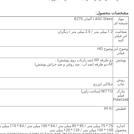
مشخصات محصول:
مواد
AGC Glass / آلمان B270
شیشه ای
ضخامت
1.2 میلی متر / 2.0 میلی متر / دیگران
لنز فیلتر
کنید
وضوح لنز
وضوح HD
فیلتر
پوشش
دو طرفه
AR (ضد بازتاب روی پوشش) ،
AF دو طرفه (ضد آب ، ضد روغن و ضد خراش پوشش)
روش
چاپ
حکاکی لیزری
مارک
NITTO (ساخت ژاپن)
فیلم
Polarized
قطبش
99.9٪
اندازه
75 * 75 میلی متر / 85 * 85 میلی متر / 84 * 100 
محصول
100 * 100 میلی متر / 120 * 120 میلی متر