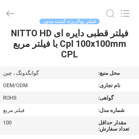
Bright
Shadow
Technology
Ltd..
All
فیلتر پولاریزه کننده مدور
Rights
Reserved.
فیلتر قطبی دایره ای NITTO HD
صفحه
Cpl 100x100mm با فیلتر مربع
اصلی
CPL
محصولات
محل منبع:
گوانگدونگ ، چین
درباره
نام تجاری:
OEM/ODM
ما
گواهی:
ROHS
شماره مدل:
فیلتر مربع
تور
کارخانه
مقدار حداقل
100
تعداد سفارش: